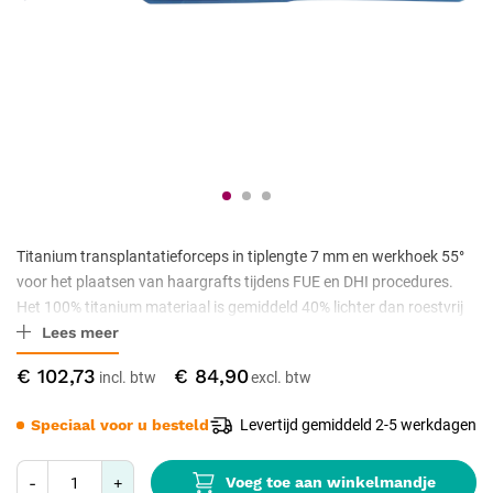
Titanium transplantatieforceps in tiplengte 7 mm en werkhoek 55°
voor het plaatsen van haargrafts tijdens FUE en DHI procedures.
Het 100% titanium materiaal is gemiddeld 40% lichter dan roestvrij
Lees meer
staal, wat polsbelasting bij langdurig werk vermindert. Niet-
magnetisch (MRI-veilig), hypoallergeen en volledig
€ 102,73
€ 84,90
corrosiebestendig. Autoclaveerbaar tot 134 °C en CE Klasse IIa
gecertificeerd voor klinisch gebruik.
Speciaal voor u besteld
Levertijd gemiddeld 2-5 werkdagen
Voeg toe aan winkelmandje
-
+