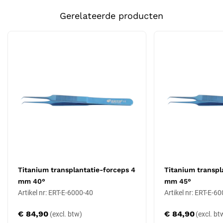
Tiplengte: 7 mm, werkhoek: 55°
Gerelateerde producten
Materiaal: 100% titanium
Lichter dan roestvrij staal voor minder polsbelasting
Niet-magnetisch (MRI-veilig)
Hypoallergeen voor patiënten met nikkelallergie
Volledig corrosiebestendig
Niet-stick tipdesign dat grafts vrij laat glijden
Autoclaveerbaar tot 134 °C
Op aanvraag aanpasbaar in zachtheid- of
hardheidsinstellingen
Certificering: CE Klasse IIa
Voordelen van titanium
Titanium is gemiddeld 40% lichter dan roestvrij staal en daardoor
minder vermoeiend bij langdurig manueel werk, met name voor
Titanium transplantatie-forceps 4
Titanium transpl
klinieken die meerdere uren per dag aan FUE/DHI werken. Het
mm 40°
mm 45°
materiaal is non-magnetisch en daardoor MRI-veilig, wat relevant is
Artikel nr: ERT-E-6000-40
Artikel nr: ERT-E-6
in klinieken die MRI-onderzoek aanbieden. Titanium is volledig
€ 84,90
€ 84,90
corrosiebestendig: zelfs na duizenden sterilisatiecycli blijft het