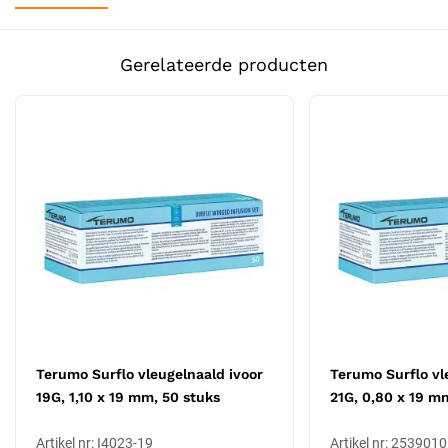
Dunwandige naaldtechnologie
, Vergroot de interne diameter
Naalddikte
18G
voor een optimale vloeistofdoorstroming, terwijl de
buitenmaat compact blijft.
Soort
Medische wegwerpproducten
Gerelateerde producten
Flexibele vleugels
, Voor een stevige fixatie op de huid en
extra controle bij de punctie.
Latexvrij en veilig
, Geschikt voor patiënten met
latexallergieën en ontworpen voor hygiënisch gebruik.
Precisiegeslepen punt
, Vermindert de kans op trauma bij het
inbrengen en verhoogt het comfort voor de patiënt.
Transparante Luer Lock aansluiting
, Zorgt voor een veilige
en stevige verbinding met infuussystemen.
Kleurcodering
, De roze kleur duidt op een
18G
naald, wat een
gemiddelde doorstroomsnelheid mogelijk maakt.
Gebruik en toepassingen
De
Terumo Surflo vleugelnaald
is geschikt voor diverse
intraveneuze toepassingen, zoals:
Terumo Surflo vleugelnaald ivoor
Terumo Surflo vl
19G, 1,10 x 19 mm, 50 stuks
21G, 0,80 x 19 m
Infuustherapie bij volwassenen en kinderen.
Afname van bloedmonsters.
Artikel nr: I4023-19
Artikel nr: 253901