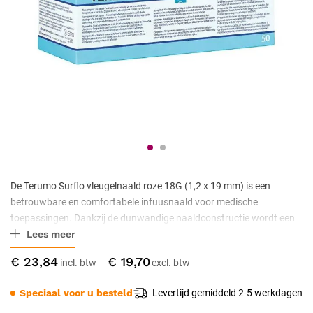
De Terumo Surflo vleugelnaald roze 18G (1,2 x 19 mm) is een
betrouwbare en comfortabele infuusnaald voor medische
toepassingen. Dankzij de dunwandige naaldconstructie wordt een
Lees meer
optimale doorstroming van vloeistoffen gegarandeerd. De flexibele
vleugels zorgen voor een stabiele en veilige fixatie op de huid.
€ 23,84
€ 19,70
Geschikt voor diverse intraveneuze procedures en geleverd in een
doos van 50 stuks.
Speciaal voor u besteld
Levertijd gemiddeld 2-5 werkdagen