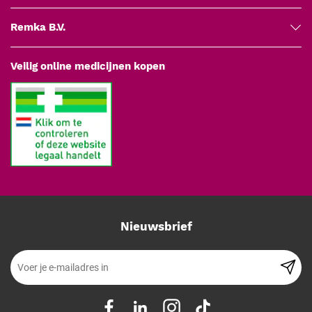
Controleer de verpakking voor gebruik; gebruik geen naald als
Remka B.V.
de steriele verpakking is beschadigd.
Draag altijd handschoenen en volg aseptische technieken om
Veilig online medicijnen kopen
infecties te voorkomen.
Fixeer de vleugels stevig op de huid met medische tape om
beweging en irritatie te minimaliseren.
Verwijder de naald volgens de geldende richtlijnen voor
medisch afval en naaldverwijdering.
Dankzij de hoge kwaliteit en gebruiksvriendelijke eigenschappen is
deze naald een goede keuze voor zorgprofessionals die streven
naar optimale patiëntenzorg.
Nieuwsbrief