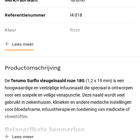
Merk/Fabrikant
Terumo
Referentienummer
I4 018
Kleur
Roze
Lees meer
Verpakkingstype
Doos
Toepassing
Therapeutisch
Productomschrijving
Resorbeerbaar (hechtdraad)
Nee
De
Terumo Surflo vleugelnaald roze 18G
(1,2 x 19 mm) is een
hoogwaardige en veelzijdige infuusnaald die speciaal is ontworpen
Geschiktheid
Voor eenmalig gebruik,
voor een soepele en veilige venapunctie. Deze naald wordt veel
Professioneel, Latexvrij
gebruikt in ziekenhuizen, klinieken en andere medische instellingen
voor bloedafname, infuustherapie en toediening van medicatie of
Uitvoering
Steriel, Luer Lock
vloeistoffen.
Certificering
CE-gecertificeerd
Belangrijkste kenmerken
Lees meer