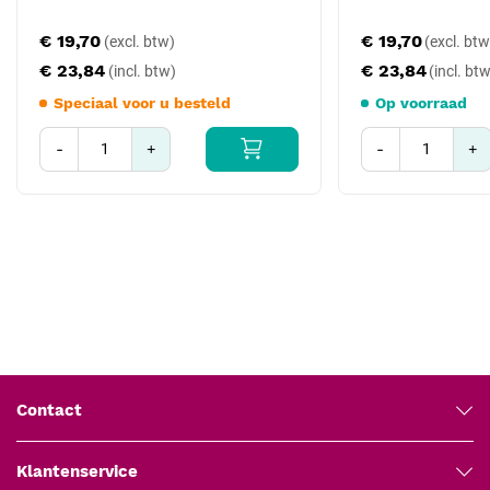
Toediening van medicatie of vloeistoffen.
Gebruik in spoedeisende geneeskunde en langdurige infusies.
€ 19,70
€ 19,70
€ 23,84
€ 23,84
Dankzij de soepele penetratie en de stabiele vleugelconstructie is
deze naald een goede keuze voor situaties waarin precisie en
Speciaal voor u besteld
Op voorraad
patiëntcomfort essentieel zijn.
-
+
-
+
Technische specificaties
Merk
: Terumo
Type
: Surflo vleugelnaald
Naalddikte
: 18G (1,2 mm)
Naaldlengte
: 19 mm
Aansluiting
: Luer Lock
Kleurcodering
: Roze
Latexvrij
: Ja
Verpakking
: 50 stuks per doos
Contact
Veiligheids- en gebruiksinstructies
Voor een veilig en correct gebruik van de
Terumo Surflo
Klantenservice
vleugelnaald
, volg de onderstaande richtlijnen: