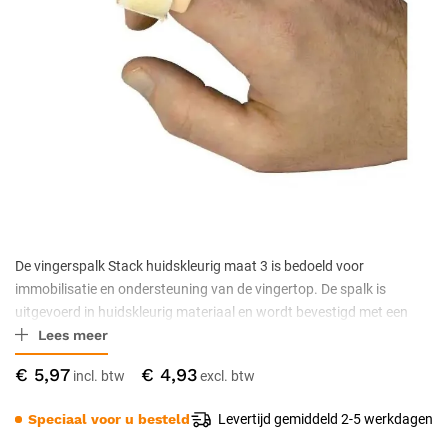
De vingerspalk Stack huidskleurig maat 3 is bedoeld voor
immobilisatie en ondersteuning van de vingertop. De spalk is
uitgevoerd in huidskleurig materiaal en wordt bevestigd met een
Lees meer
bijpassende klittenbandsluiting. Maat 3 heeft een diameter van 2,2
cm en een lengte van 6,0 cm en is geschikt voor middelgrote
€ 5,97
€ 4,93
vingers. Geleverd per stuk.
Speciaal voor u besteld
Levertijd gemiddeld 2-5 werkdagen