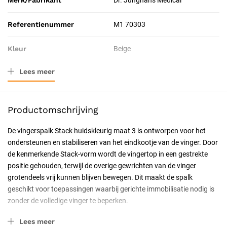
Merk/Fabrikant
Dr. Junghans Medical
Referentienummer
M1 70303
Kleur
Beige
Lees meer
Materiaal
Kunststof
Verpakkingstype
Stuk
Productomschrijving
Toepassing
Therapeutisch
De vingerspalk Stack huidskleurig maat 3 is ontworpen voor het
ondersteunen en stabiliseren van het eindkootje van de vinger. Door
Resorbeerbaar (hechtdraad)
Nee
de kenmerkende Stack-vorm wordt de vingertop in een gestrekte
positie gehouden, terwijl de overige gewrichten van de vinger
Geschiktheid
Herbruikbaar, Particulier,
grotendeels vrij kunnen blijven bewegen. Dit maakt de spalk
Latexvrij, Waterdicht
geschikt voor toepassingen waarbij gerichte immobilisatie nodig is
zonder de volledige vinger te beperken.
Uitvoering
Niet steriel, Vinger
Belangrijkste kenmerken
Lees meer