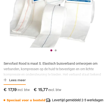
Servofast Rood is maat S. Elastisch buisverband ontworpen om
verbanden, kompressen op de huid te bevestigen en om lichte
kompressie en ondersteuning te bieden. Het verband staat bekend
Lees meer
om de flexibiliteit, waardoor het geschikt is voor gebruik op
verschillende delen van het lichaam, inclusief gebieden die veel
€ 17,19
€ 15,77
bewegen. Servofast buisverband is geschikt voor zowel
professioneel medisch gebruik als voor thuiszorg.
Speciaal voor u besteld
Levertijd gemiddeld 2-5 werkdagen