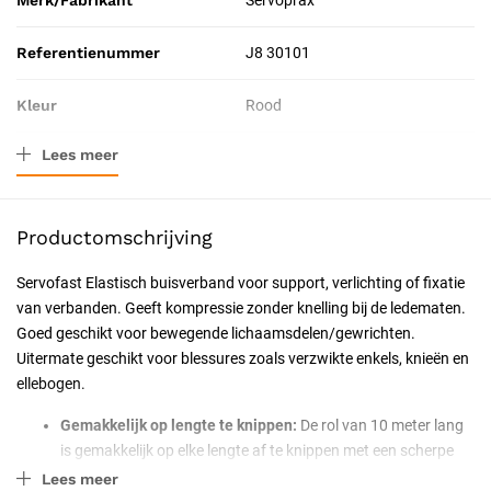
Merk/Fabrikant
Servoprax
Referentienummer
J8 30101
Kleur
Rood
Lees meer
Afmeting
3
Verpakkingstype
Doos
Productomschrijving
Toepassing
Therapeutisch
Servofast Elastisch buisverband voor support, verlichting of fixatie
van verbanden. Geeft kompressie zonder knelling bij de ledematen.
Probleem
Blessure
Goed geschikt voor bewegende lichaamsdelen/gewrichten.
Uitermate geschikt voor blessures zoals verzwikte enkels, knieën en
Resorbeerbaar (hechtdraad)
Nee
ellebogen.
Geschiktheid
Herbruikbaar, Professioneel,
Gemakkelijk op lengte te knippen:
De rol van 10 meter lang
Particulier, Latexvrij
is gemakkelijk op elke lengte af te knippen met een scherpe
schaar
Lees meer