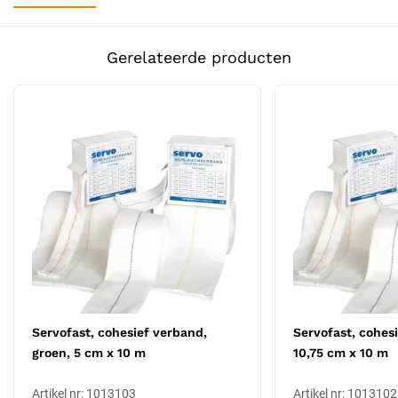
Uitvoering
Niet steriel
verkrijgbaar in verschillende maten:
Door de vele
beschikbare maten, die kleur gecodeerd zijn, kunt u een
Certificering
veelzijdig assortiment aanbieden aan uw patiënten.
CE-gecertificeerd
Gerelateerde producten
Knelt niet:
Optimaal comfort voor u of uw patiënt doordat
het zachte materiaal niet knelt.
Maat
S
Verkrijgbaar in Rood 3,5cm, Groen 5,5cm, Blauw 7,5cm, Geel
Soort
Verbandmiddelen
12,5cm, en Beige 17,5cm.
Andere uitvoeringen in deze productlijn
Binnen dezelfde productlijn zijn de volgende uitvoeringen
beschikbaar:
Servofast, cohesief verband, groen, 5 cm x 10 m
Servofast, cohesief verband, geel, 10,75 cm x 10 m
Servofast, cohesief verband, blauw, 7,5 cm x 10 m
Servofast zelfklevend elastisch verband, beige, 17,5 cm x 10
Servofast, cohesief verband,
Servofast, cohesi
m
groen, 5 cm x 10 m
10,75 cm x 10 m
Artikel nr: 1013103
Artikel nr: 1013102