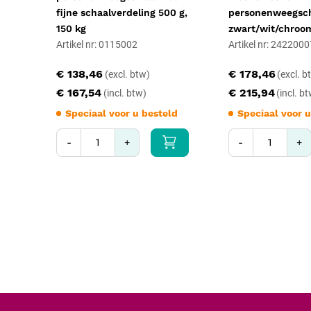
fijne schaalverdeling 500 g,
personenweegsc
150 kg
zwart/wit/chroo
Artikel nr: 0115002
Artikel nr: 242200
€ 138,46
€ 178,46
€ 167,54
€ 215,94
Speciaal voor u besteld
Speciaal voor u
-
+
-
+