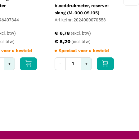
 De rubbermat is met een vochtige doek te reinigen. Voor transport is de
ter
bloeddrukmeter, reserve-
voo
 Is een geijkte weging niet nodig, dan biedt de
seca 762 met fijne
slang (M-000.09.105)
ternatief.
 246407344
Artikel nr: 2024000070558
Art
€ 6,78
€ 
€ 8,20
€ 
 voor u besteld
Speciaal voor u besteld
S
+
-
+
-