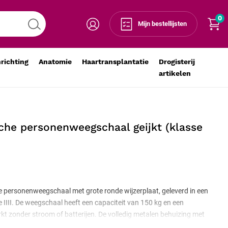
0
Voeg toe aan winkelmandje
-
+
Mijn bestellijsten
nrichting
Anatomie
Haartransplantatie
Drogisterij
artikelen
che personenweegschaal geijkt (klasse
 personenweegschaal met grote ronde wijzerplaat, geleverd in een
e IIII. De weegschaal heeft een capaciteit van 150 kg en een
kt zonder stroom of batterijen. De volledig metalen behuizing met
nd tegen intensief gebruik.