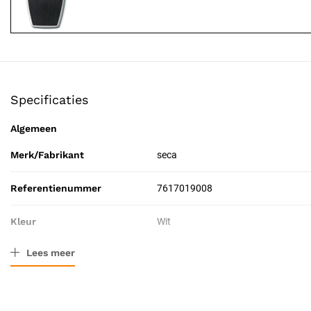
Specificaties
Algemeen
Merk/Fabrikant
seca
Referentienummer
7617019008
Kleur
Wit
Lees meer
Verpakkingstype
Doos
Toepassing
Diagnostisch