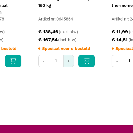
heeft, is de plek vrij te kiezen.
haal
150 kg
thermome
draagtas seca 421
verkrijgbaar.
m
schaalverdeling van 500 g
een al
078
Artikel nr: 0645864
Artikel nr:
€ 138,46
€ 11,99
€ 167,54
€ 14,51
 besteld
Speciaal voor u besteld
Speciaal
-
+
-