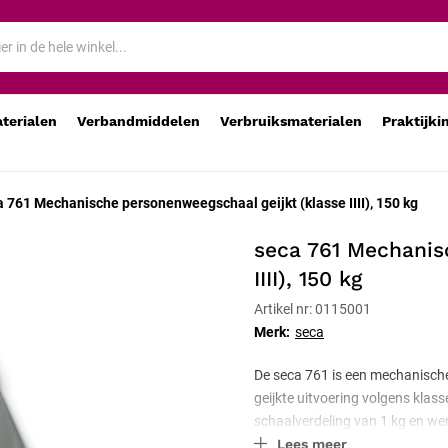
 IIII), 150 kg
aterialen
Verbandmiddelen
Verbruiksmaterialen
Praktijki
a 761 Mechanische personenweegschaal geijkt (klasse IIII), 150 kg
seca 761 Mechanis
IIII), 150 kg
Artikel nr: 0115001
Merk:
seca
De seca 761 is een mechanische
geijkte uitvoering volgens klass
schaalverdeling van 1 kg en wer
Lees meer
zwaar hefboomsysteem is besta