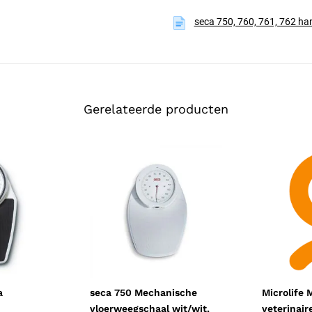
De volledig metalen behuizing
seca 750, 760, 761, 762 ha
langdurig en intensief gebruik. 
een nulstelfunctie zet de wijzer
ier
en afmetingen van 303 x 118 x 4
Aflezen en opstap
De grote, duidelijk gemarkeerde 
Gerelateerde producten
weegplateau met antislip rubber
wordt in kilogram weergegeven.
Toepassing en gebr
De geijkte uitvoering maakt de 
moet zijn, bijvoorbeeld bij gewic
gewicht. Doordat de weegschaal v
weegschaal ook bij intensief ge
behuizing zijn ontworpen op een
Toepassing en leve
De seca 761 wordt ingezet in hu
a
seca 750 Mechanische
Microlife 
zorgomgevingen waar een geijk
vloerweegschaal wit/wit,
veterinaire