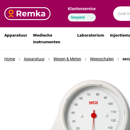
Klantenservice
seca 761 Mechanische personenweegschaal geijkt (klasse
€ 312,74
€ 258,46
Geopend
Apparatuur
Medische
Laboratorium
Injectiem
instrumenten
Home
Apparatuur
Wegen & Meten
Weegschalen
sec