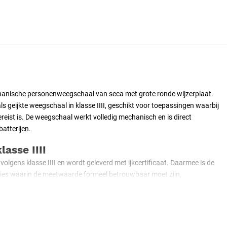
chanische personenweegschaal van seca met grote ronde wijzerplaat.
ls geijkte weegschaal in klasse IIII, geschikt voor toepassingen waarbij
eist is. De weegschaal werkt volledig mechanisch en is direct
atterijen.
lasse IIII
volgens klasse IIII en wordt geleverd met ijkcertificaat. Daarmee is de
ties waarin de meetwaarde formeel betrouwbaar moet zijn,
atie in de zorg. De capaciteit bedraagt 150 kg met een schaalverdeling
sche opbouw