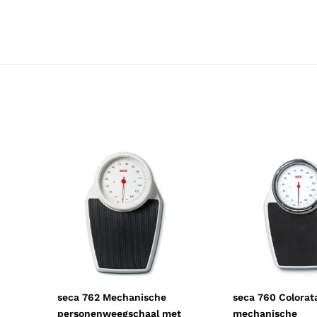
Resorbeerbaar (hechtdraad)
Nee
Geschiktheid
Herbruikbaar, Professioneel, Particul
Certificering
CE-gecertificeerd
Soort
Apparatuur en machines
seca 762 Mechanische
seca 760 Colorat
personenweegschaal met
mechanische