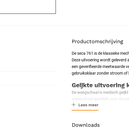
Productomschrijving
De seca 761 is de klassieke me
Deze uitvoering wordt geleverd a
een geverifieerde meetwaarde ver
gebruiksklaar zonder stroom of b
Geijkte uitvoering k
De weegschaal is medisch geijkt 
weegschaal geschikt voor situa
Lees meer
bijvoorbeeld bij gewichtsregistr
van 1 kg.
Robuuste mechani
Downloads