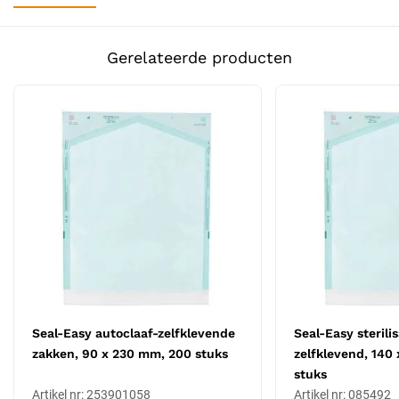
Deze sterilisatiezakjes bestaan uit een transparante kunststof
voorzijde en een papieren achterzijde met een gewicht van 70 g/m².
Dit ontwerp maakt visuele inspectie van de inhoud mogelijk en zorgt
Gerelateerde producten
tegelijkertijd voor voldoende luchtdoorlaatbaarheid tijdens het
sterilisatieproces. De zakjes zijn voorzien van een zelfklevende
sluitstrip waarmee een stevige afdichting kan worden gerealiseerd
zonder extra apparatuur. Een kleurindicator voor zowel stoom- als
gassterilisatie is geïntegreerd in het materiaal, wat visuele controle
op succesvolle sterilisatie mogelijk maakt.
Gebruik en veiligheidsaanwijzingen
Het gebruik van de SEAL-EASY Self-Seal zakjes is eenvoudig en snel:
Plaats het te steriliseren instrument in het zakje, zonder het
zakje te overbelasten.
Verwijder de beschermstrip van de kleefrand.
Vouw de kleefrand precies op de vouwlijn en druk stevig aan
Seal-Easy autoclaaf-zelfklevende
Seal-Easy sterilis
voor een veilige afdichting.
zakken, 90 x 230 mm, 200 stuks
zelfklevend, 140
Leg het zakje tijdens het sluiten op een vlakke, horizontale
stuks
ondergrond.
Artikel nr: 253901058
Artikel nr: 085492