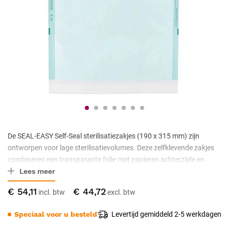
De SEAL-EASY Self-Seal sterilisatiezakjes (190 x 315 mm) zijn
ontworpen voor lage sterilisatievolumes. Deze zelfklevende zakjes
combineren een transparante folie met papieren achterzijde en
Lees meer
hebben geïntegreerde indicatoren voor stoom- en gassterilisatie.
Dankzij de stevige kleefsluiting is geen sealmachine nodig. Geschikt
€ 54,11
€ 44,72
voor stoomsterilisatie tot 134 °C.
Speciaal voor u besteld
Levertijd gemiddeld 2-5 werkdagen