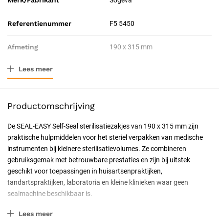
Merk/Fabrikant
Sogeva
Referentienummer
F5 5450
Afmeting
190 x 315 mm
Lees meer
Resorbeerbaar (hechtdraad)
Nee
Productomschrijving
De SEAL-EASY Self-Seal sterilisatiezakjes van 190 x 315 mm zijn
praktische hulpmiddelen voor het steriel verpakken van medische
instrumenten bij kleinere sterilisatievolumes. Ze combineren
gebruiksgemak met betrouwbare prestaties en zijn bij uitstek
geschikt voor toepassingen in huisartsenpraktijken,
tandartspraktijken, laboratoria en kleine klinieken waar geen
sealmachine beschikbaar is.
Belangrijkste kenmerken en werking
Lees meer