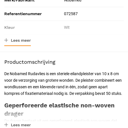
Merk/Fabrikant
Nobamed
Referentienummer
072587
Kleur
Wit
Lees meer
Materiaal
Non-woven drager met
wondkussen
Productomschrijving
Afmeting
10 x 8 cm
De Nobamed Rudavlies is een steriele eilandpleister van 10 x 8 cm
Verpakkingstype
Doos
voor de verzorging van grotere wonden. De pleister combineert een
wondkussen en een klevende rand in één, zodat geen apart
Toepassing
Therapeutisch
kompres of fixatiemateriaal nodig is. De verpakking bevat 50 stuks.
Probleem
Droge wonden, Oppervlakkige
Geperforeerde elastische non-woven
wonden, Vochtige wonden,
drager
Schaafwonden, Snijwonden
De drager bestaat uit een geperforeerd, elastisch non-woven dat
Lees meer
soepel meebeweegt met de huid en lucht en vocht doorlaat.