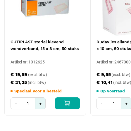
20 x 10 cm, 50 stuks
25 x 10 cm, 50 stuks
30 x 10 cm, 50 stuks
35 x 10 cm, 50 stuks
Specificaties
CUTIPLAST steriel klevend
Rudavlies eilandpl
Merk: Nobamed (Rudavlies)
wondverband, 15 x 8 cm, 50 stuks
x 10 cm, 50 stuks
Type: eilandpleister, non-woven drager met niet-klevend
wondkussen
Artikel nr: 1012625
Artikel nr: 246700
Afmeting: 10 x 8 cm
Steriliteit: steriel
€ 19,59
€ 9,55
Verpakking: 50 stuks
€ 21,35
€ 10,41
Speciaal voor u besteld
Op voorraad
-
+
-
+