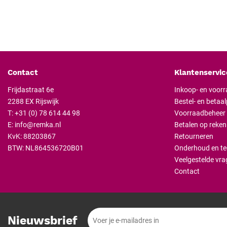
Geschiktheid
Herbruikbaar, Steriliseerbaar
Certificering
CE-gecertificeerd, CE Klasse IIa
Contact
Klantenservic
Frijdastraat 6e
Inkoop- en voor
2288 EX Rijswijk
Bestel- en betaa
T:
+31 (0) 78 614 44 98
Voorraadbeheer
E:
info@remka.nl
Betalen op reken
KvK: 88203867
Retourneren
BTW: NL864536720B01
Onderhoud en te
Veelgestelde vra
Contact
Nieuwsbrief