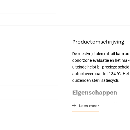
Productomschrijving
De roestvrijstalen rattail-kam a
donorzone evaluatie en het maken
uiteinde helpt bij precieze schei
autoclaveerbaar tot 134 °C. Het
duizenden sterilisatiecycli.
Eigenschappen
Functie: het scheiden van
Lees meer
scheiden voor hairlinedesig
scheidingsmarkeringen
Materiaal: chirurgisch roes