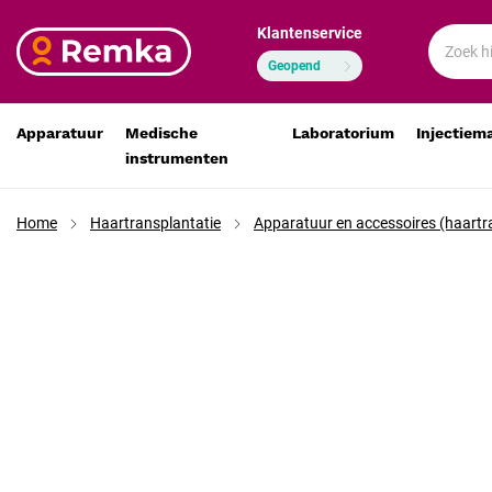
Klantenservice
Roestvrijstalen rattail-kam autoclaveerbaar
€ 72,48
€ 59,90
Geopend
Apparatuur
Medische
Laboratorium
Injectiem
instrumenten
Home
Haartransplantatie
Apparatuur en accessoires (haartr