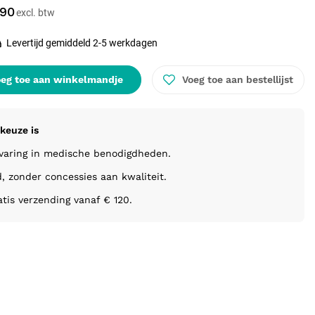
,90
Levertijd gemiddeld 2-5 werkdagen
eg toe aan winkelmandje
Voeg toe aan bestellijst
keuze is
rvaring in medische benodigdheden.
d, zonder concessies aan kwaliteit.
atis verzending vanaf € 120.