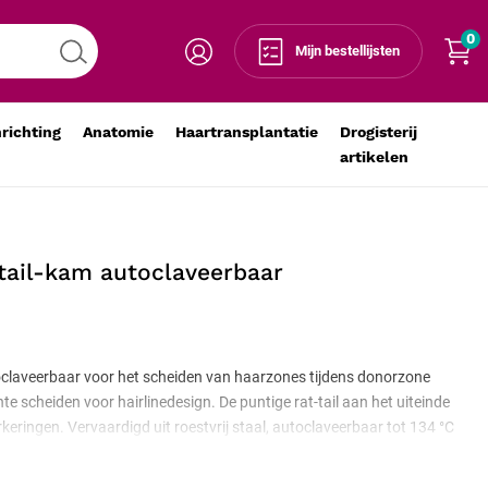
0
Voeg toe aan winkelmandje
-
+
Mijn bestellijsten
nrichting
Anatomie
Haartransplantatie
Drogisterij
artikelen
ttail-kam autoclaveerbaar
toclaveerbaar voor het scheiden van haarzones tijdens donorzone
te scheiden voor hairlinedesign. De puntige rat-tail aan het uiteinde
keringen. Vervaardigd uit roestvrij staal, autoclaveerbaar tot 134 °C
tificeerd medisch hulpmiddel.