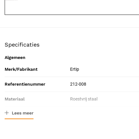
Specificaties
Algemeen
Merk/Fabrikant
Ertip
Referentienummer
212-008
Materiaal
Roestvrij staal
Lees meer
Resorbeerbaar (hechtdraad)
Nee
Catalogus pagina
118