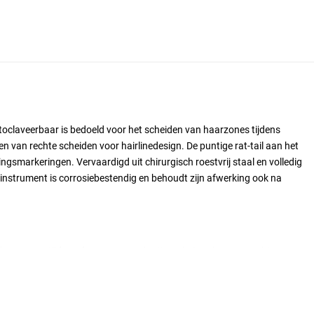
utoclaveerbaar is bedoeld voor het scheiden van haarzones tijdens
 van rechte scheiden voor hairlinedesign. De puntige rat-tail aan het
dingsmarkeringen. Vervaardigd uit chirurgisch roestvrij staal en volledig
 instrument is corrosiebestendig en behoudt zijn afwerking ook na
 haarzones tijdens donorzone evaluatie en het maken van rechte
n. De puntige rat-tail aan het uiteinde helpt bij precieze
tvrij staal