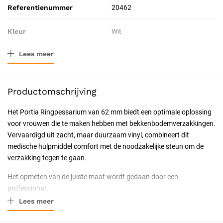
Referentienummer
20462
Kleur
Wit
Lees meer
Materiaal
Vinyl, PVC
Verpakkingstype
Stuk
Productomschrijving
Leeftijdscategorie
Volwassenen (20-64 jaar)
Het Portia Ringpessarium van 62 mm biedt een optimale oplossing
voor vrouwen die te maken hebben met bekkenbodemverzakkingen.
Toepassing
Therapeutisch
Vervaardigd uit zacht, maar duurzaam vinyl, combineert dit
medische hulpmiddel comfort met de noodzakelijke steun om de
Resorbeerbaar (hechtdraad)
Nee
verzakking tegen te gaan.
Geschiktheid
Particulier
Het opmeten van de juiste maat wordt gedaan door een
professional.
Uitvoering
Niet steriel
Lees meer
Kernfuncties en Voordelen
Dit ringpessarium onderscheidt zich door zijn kenmerkende
Certificering
CE-gecertificeerd