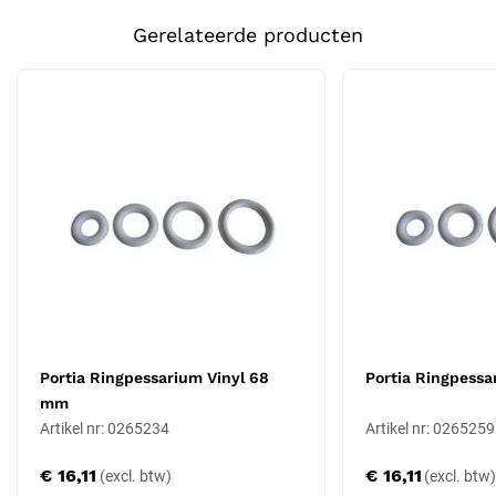
eigenschappen:
Gerelateerde producten
Soort
Medische instrumenten
Hoogwaardig Vinyl:
Zorgt voor flexibiliteit en comfort tijdens
het dragen, zonder in te boeten op de vereiste stevigheid voor
effectieve ondersteuning.
Diameter van 62 mm:
Speciaal ontworpen met diverse
afmetingen om een brede reeks patiënten te accommoderen,
waardoor het een veelzijdige oplossing biedt voor individuele
anatomische verschillen.
Effectieve Verzakkingondersteuning:
Helpt bij het
herpositioneren en ondersteunen van de verzakte
bekkenorganen, wat leidt tot een significante verbetering van
symptomen en levenskwaliteit.
Gebruiksgemak:
Het ontwerp maakt eenvoudige plaatsing
en verwijdering mogelijk, waardoor het zowel voor patiënten
Portia Ringpessarium Vinyl 68
Portia Ringpessa
als zorgverleners een gebruiksvriendelijke optie is.
mm
Hygiëne en Onderhoud:
Het niet-absorberende materiaal
Artikel nr: 0265234
Artikel nr: 0265259
maakt het pessarium eenvoudig te reinigen en te
onderhouden, wat bijdraagt aan een langdurig hygiënisch
€ 16,11
€ 16,11