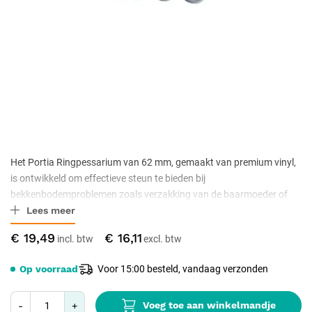
Het Portia Ringpessarium van 62 mm, gemaakt van premium vinyl,
is ontwikkeld om effectieve steun te bieden bij
bekkenbodemproblemen zoals verzakking van de baarmoeder of
Lees meer
blaas. Dit flexibele en comfortabele hulpmiddel is speciaal
ontworpen om aan de behoeften van patiënten te voldoen door
€ 19,49
€ 16,11
symptomen te verlichten en de kwaliteit van leven te verbeteren,
terwijl het tevens gemakkelijk is in gebruik en onderhoud.
Op voorraad
Voor 15:00 besteld, vandaag verzonden
Voeg toe aan winkelmandje
-
+