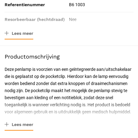
Referentienummer
B6 1003
Resorbeerbaar (hechtdraad)
Nee
Lees meer
Certificering
CE-gecertificeerd
Productomschrijving
Deze penlamp is voorzien van een geïntegreerde aan/uitschakelaar
die is geplaatst op de pocketclip. Hierdoor kan de lamp eenvoudig
worden bediend zonder dat extra knoppen of draaimechanismen
nodig zijn. De pocketclip maakt het mogelijk de penlamp stevig te
bevestigen aan kleding of een notitieblok, zodat deze snel
toegankelijk is wanneer verlichting nodig is. Het product is bedoeld
voor algemeen gebruik en is uitdrukkelijk geen medisch hulpmiddel.
Belangrijkste kenmerken
Lees meer
De Penlight Deluxe biedt een helder en direct licht dat geschikt is