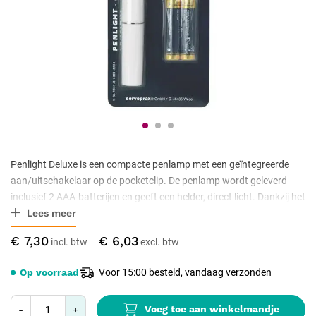
Penlight Deluxe is een compacte penlamp met een geïntegreerde
aan/uitschakelaar op de pocketclip. De penlamp wordt geleverd
inclusief 2 AAA-batterijen en geeft een helder, direct licht. Dankzij het
Lees meer
slanke formaat is het product geschikt om mee te nemen in een
jaszak. De penlamp wordt per stuk geleverd in een
€ 7,30
€ 6,03
displayverpakking en is geen medisch hulpmiddel.
Op voorraad
Voor 15:00 besteld, vandaag verzonden
Voeg toe aan winkelmandje
-
+