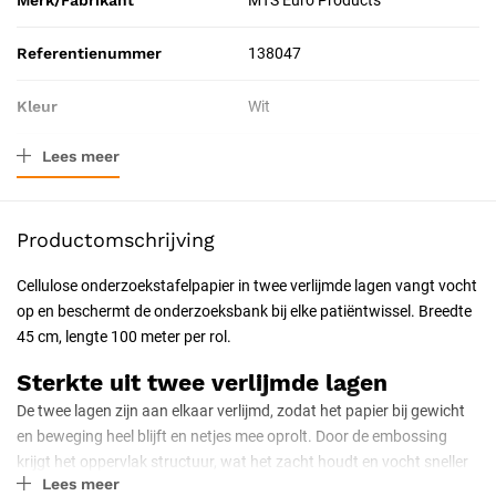
Merk/Fabrikant
MTS Euro Products
Referentienummer
138047
Kleur
Wit
Lees meer
Materiaal
Cellulose
Afmeting
45 cm
Productomschrijving
Verpakkingstype
Doos
Cellulose onderzoekstafelpapier in twee verlijmde lagen vangt vocht
op en beschermt de onderzoeksbank bij elke patiëntwissel. Breedte
Resorbeerbaar (hechtdraad)
Nee
45 cm, lengte 100 meter per rol.
Geschiktheid
Voor eenmalig gebruik
Sterkte uit twee verlijmde lagen
De twee lagen zijn aan elkaar verlijmd, zodat het papier bij gewicht
Uitvoering
Niet steriel
en beweging heel blijft en netjes mee oprolt. Door de embossing
krijgt het oppervlak structuur, wat het zacht houdt en vocht sneller
Certificering
CE-gecertificeerd
Lees meer
laat indringen.