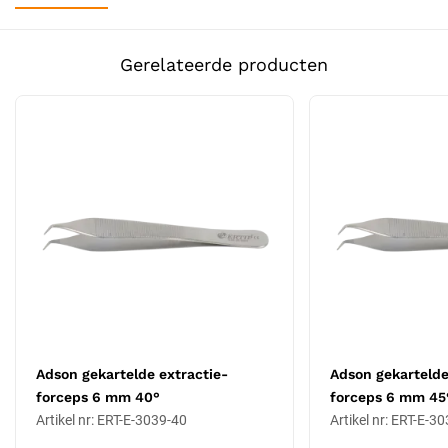
Standaard schaftlengte
Tipuitvoering: niet-gekarteld, glad
Gerelateerde producten
Toepassing: extractie (donorextractie)
Weefselsparend ontwerp
Tiplengte: 10 mm
Werkhoek: 55° (op aanvraag aanpasbaar)
Materiaal: 100% antimagnetisch roestvrij staal
Niet-stick tipdesign
Lichtgewicht en ergonomisch handvat
Op aanvraag aanpasbaar in zachtheid- of
hardheidsinstellingen
Autoclaveerbaar tot 134 °C
Certificering: CE Klasse IIa
Wanneer kies je voor deze tiplengte en
hoek?
Adson gekartelde extractie-
Adson gekartelde
forceps 6 mm 40°
forceps 6 mm 45
Tiplengte 10 mm geeft de langste reikwijdte in deze lijn, geschikt
Artikel nr: ERT-E-3039-40
Artikel nr: ERT-E-3
voor diepere donorzones of robuust haar waar extra reikwijdte
nodig is. Bij baardgrafts of zeer dikke hoofdhuid is deze lengte aan