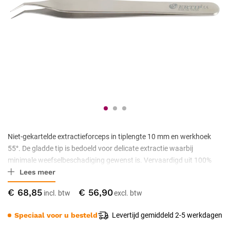
Niet-gekartelde extractieforceps in tiplengte 10 mm en werkhoek
55°. De gladde tip is bedoeld voor delicate extractie waarbij
minimale weefselbeschadiging gewenst is. Vervaardigd uit 100%
Lees meer
antimagnetisch roestvrij staal met niet-stick tipdesign en
standaardlengte schaft. Op aanvraag aanpasbaar in
€ 68,85
€ 56,90
zachtheid-/hardheidsinstellingen; autoclaveerbaar tot 134 °C en CE
Klasse IIa gecertificeerd.
Speciaal voor u besteld
Levertijd gemiddeld 2-5 werkdagen