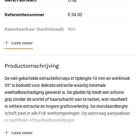
Merk/Fabrikant
Ertip
Referentienummer
E 34.02
Resorbeerbaar (hechtdraad)
Nee
Lees meer
Tip-lengte
10 mm
Catalogus pagina
42
Productomschrijving
Geschiktheid
Herbruikbaar, Steriliseerbaar
De niet-gekartelde extractieforceps in tiplengte 10 mm en werkhoek
55° is bedoeld voor delicate extractie waarbij minimale
Certificering
CE-gecertificeerd, CE Klasse IIa
weefselbeschadiging gewenst is. De gladde tip biedt een schone
grip zonder de wortel of haarschacht aan te tasten, wat resulteert
Soort
hoek 55°
in nettere extractie en hogere graftoverleving. De standaardlengte
schaft past in alle FUE-werkomgevingen. Op aanvraag aanpasbaar
in zachtheid- of hardheidsinstellingen.
Eigenschappen
Lees meer