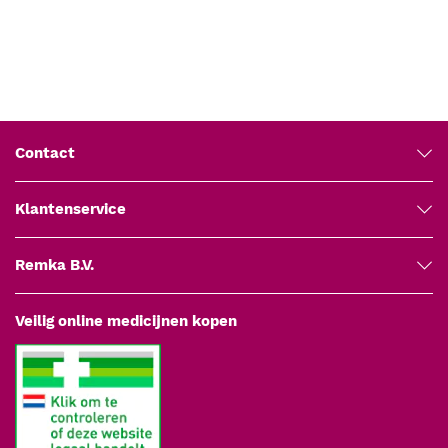
Kenmerken
Soort
Medische wegwerpproducten
Betrouwbare neusocclusie:
Helpt te voorkomen dat
neusademhaling de uitkomsten van longfunctietesten
beïnvloedt.
Comfortabele pasvorm:
Zachte schuimpads zorgen voor een
gelijkmatige drukverdeling en comfortabel contact met de
Contact
huid.
Licht en gebruiksvriendelijk:
Het kunststof frame is
eenvoudig te openen, positioneren en verwijderen.
Klantenservice
Hygiënisch en voor eenmalig gebruik:
Wegwerpontwerp
minimaliseert het risico op kruisbesmetting.
Remka B.V.
Latexvrij:
Geschikt voor alle huidtypen, inclusief gebruikers
met een latexallergie.
CE-gecertificeerd:
Medisch hulpmiddel voor professioneel
Veilig online medicijnen kopen
gebruik in diagnostische toepassingen.
Neutrale kleur:
Uitvoering in wit voor een discrete,
professionele uitstraling.
Verpakking:
Pak à 10 neusklemmen, praktisch voor
routinegebruik en voorraadbeheer.