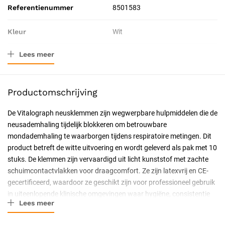
Referentienummer
8501583
Kleur
Wit
Lees meer
Materiaal
Kunststof, Schuim
Verpakkingstype
Pak
Productomschrijving
Toepassing
Diagnostisch
De Vitalograph neusklemmen zijn wegwerpbare hulpmiddelen die de
neusademhaling tijdelijk blokkeren om betrouwbare
Resorbeerbaar (hechtdraad)
Nee
mondademhaling te waarborgen tijdens respiratoire metingen. Dit
product betreft de witte uitvoering en wordt geleverd als pak met 10
Geschiktheid
Voor eenmalig gebruik,
stuks. De klemmen zijn vervaardigd uit licht kunststof met zachte
Professioneel, Latexvrij
schuimcontactvlakken voor draagcomfort. Ze zijn latexvrij en CE-
gecertificeerd, waardoor ze geschikt zijn voor professioneel gebruik
Certificering
CE-gecertificeerd
in uiteenlopende klinische omgevingen waar hygiëne, consistentie
Lees meer
en gebruiksgemak centraal staan.
Huidtype
Alle huidtypen