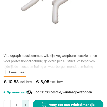
Vitalograph neusklemmen, wit, zijn wegwerpbare neusklemmen
voor professioneel gebruik, geleverd per 10 stuks. Ze beperken
tijdelijk de neusademhaling en waarborgen mondademhaling
Lees meer
tijdens longfunctietests en andere diagnostische procedures. De
klemmen zijn gemaakt van kunststof met zachte schuiminzet voor
€ 10,83
€ 8,95
comfort, latexvrij en CE-gecertificeerd.
Op voorraad
Voor 15:00 besteld, vandaag verzonden
Voeg toe aan winkelmandje
-
+