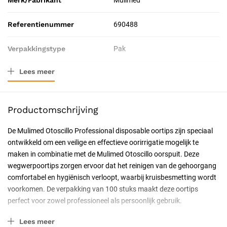
Merk/Fabrikant
Mulimed
Referentienummer
690488
Verpakkingstype
Pak
Lees meer
Toepassing
Preventief
Resorbeerbaar (hechtdraad)
Nee
Productomschrijving
Behandeling
Reinigen
De Mulimed Otoscillo Professional disposable oortips zijn speciaal
ontwikkeld om een veilige en effectieve oorirrigatie mogelijk te
Geschiktheid
Voor eenmalig gebruik
maken in combinatie met de Mulimed Otoscillo oorspuit. Deze
wegwerpoortips zorgen ervoor dat het reinigen van de gehoorgang
Soort
Medische wegwerpproducten
comfortabel en hygiënisch verloopt, waarbij kruisbesmetting wordt
voorkomen. De verpakking van 100 stuks maakt deze oortips
perfect voor zowel professioneel als persoonlijk gebruik.
Belangrijkste kenmerken
Lees meer