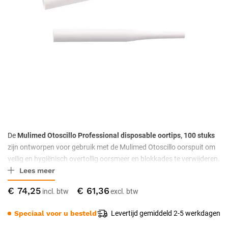
De
Mulimed Otoscillo Professional disposable oortips, 100 stuks
zijn ontworpen voor gebruik met de Mulimed Otoscillo oorspuit om
veilig en hygiënisch overtollig oorsmeer en blokkades te verwijderen.
Lees meer
Dankzij het ergonomische ontwerp en het eenmalige gebruik bieden
deze oortips maximale hygiëne en comfort.
€ 74,25
€ 61,36
Speciaal voor u besteld
Levertijd gemiddeld 2-5 werkdagen