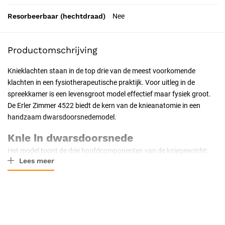
Resorbeerbaar (hechtdraad)
Nee
Productomschrijving
Knieklachten staan in de top drie van de meest voorkomende
klachten in een fysiotherapeutische praktijk. Voor uitleg in de
spreekkamer is een levensgroot model effectief maar fysiek groot.
De Erler Zimmer 4522 biedt de kern van de knieanatomie in een
handzaam dwarsdoorsnedemodel.
Knie in dwarsdoorsnede
Het model toont de drie hoofdcomponenten van de kniegewricht:
Lees meer
het distale femur met de mediale en laterale condyl, het proximale
tibia met het tibiaplateau, en de patella aan de voorzijde. De vier
hoofdligamenten zijn zichtbaar (LCA, LCP, ligamenta collateralia
mediale en laterale), evenals de mediale en laterale meniscus. Door
de doorsnede wordt zichtbaar hoe diep de menisci tussen femur en
tibia liggen, en hoe de kruisbanden door de fossa intercondylaris