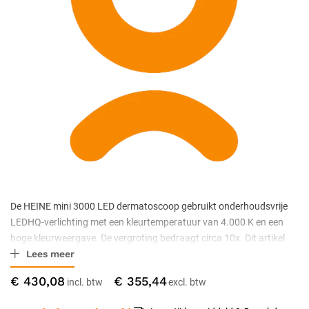
De HEINE mini 3000 LED dermatoscoop gebruikt onderhoudsvrije
LEDHQ-verlichting met een kleurtemperatuur van 4.000 K en een
hoge kleurweergave. De vergroting bedraagt circa 10x. Dit artikel
Lees meer
betreft uitsluitend de dermatoscoopkop met contactplaat zonder
schaal; een mini 3000 batterijhandvat is apart verkrijgbaar.
€ 430,08
€ 355,44