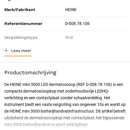
Merk/Fabrikant
HEINE
Referentienummer
D-008.78.106
Verpakkingstype
Stuk
Lees meer
Resorbeerbaar (hechtdraad)
Nee
Certificering
CE-gecertificeerd
Productomschrijving
De HEINE mini 3000 LED dermatoscoop (REF D-008.78.106) is een
compacte dermatoscoopkop met onderhoudsvrije LEDHQ-
verlichting en een contactplaat zonder schaalverdeling. Het
instrument biedt een vaste vergroting van ongeveer 10x en werkt op
de HEINE mini 3000-batterijhandvatinfrastructuur. Dit artikel betreft
uitsluitend de dermatoscoopkop met contactplaat; het bijpassende
mini 3000 batterijhandvat is apart verkrijgbaar.