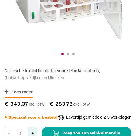
De geschikte mini incubator voor kleine laboratoria,
(huisarts)praktijken en klinieken.
Voor de incubatie van 18 Dipslides (bijvoorbeeld van Uricult). Met
Lees meer
full-vision plexiglazen deur, gemakkelijk schoon te maken, compacte
€ 343,37
€ 283,78
stabiele huisvesting, CE certificering, onderhoudsvrij.
Speciaal voor u besteld
Levertijd gemiddeld 2-5 werkdagen
Voeg toe aan winkelmandje
-
+