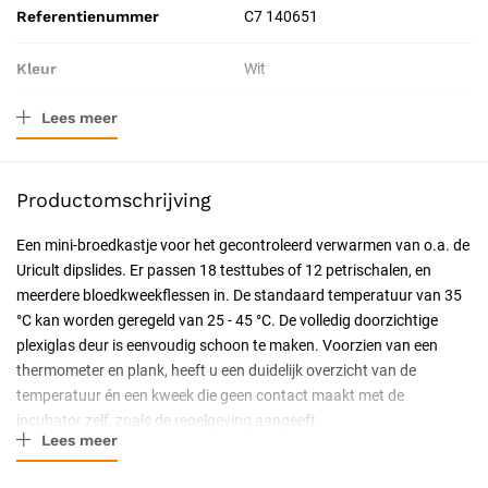
Referentienummer
C7 140651
Kleur
Wit
Lees meer
Verpakkingstype
Doos
Toepassing
Laboratorium
Productomschrijving
Resorbeerbaar (hechtdraad)
Nee
Een mini-broedkastje voor het gecontroleerd verwarmen van o.a. de
Uricult dipslides. Er passen 18 testtubes of 12 petrischalen, en
Geschiktheid
Herbruikbaar, Professioneel
meerdere bloedkweekflessen in. De standaard temperatuur van 35
°C kan worden geregeld van 25 - 45 °C. De volledig doorzichtige
Uitvoering
Adapter
plexiglas deur is eenvoudig schoon te maken. Voorzien van een
thermometer en plank, heeft u een duidelijk overzicht van de
Certificering
CE-gecertificeerd
temperatuur én een kweek die geen contact maakt met de
incubator zelf, zoals de regelgeving aangeeft.
Soort
Apparatuur en machines
Lees meer
Het voordeel van een broedstoof ten opzichte van kweken boven