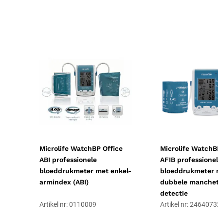
Resorbeerbaar (hechtdraad)
Nee
Uitvoering
Niet steriel
Certificering
CE-gecertificeerd
Soort
Medische instrumenten
Microlife WatchBP Office
Microlife WatchB
ABI professionele
AFIB professione
bloeddrukmeter met enkel-
bloeddrukmeter 
armindex (ABI)
dubbele manchet
detectie
Artikel nr: 0110009
Artikel nr: 246407