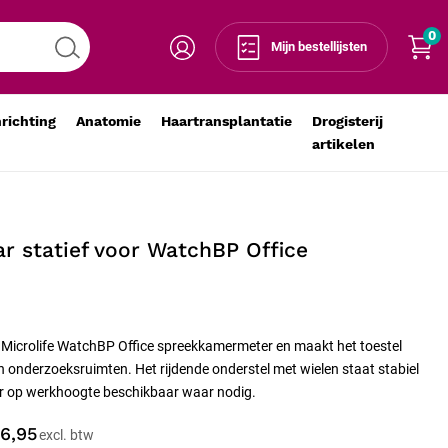
0
Voeg toe aan winkelmandje
-
+
Mijn bestellijsten
nrichting
Anatomie
Haartransplantatie
Drogisterij
artikelen
aar statief voor WatchBP Office
de Microlife WatchBP Office spreekkamermeter en maakt het toestel
 onderzoeksruimten. Het rijdende onderstel met wielen staat stabiel
ter op werkhoogte beschikbaar waar nodig.
6,95