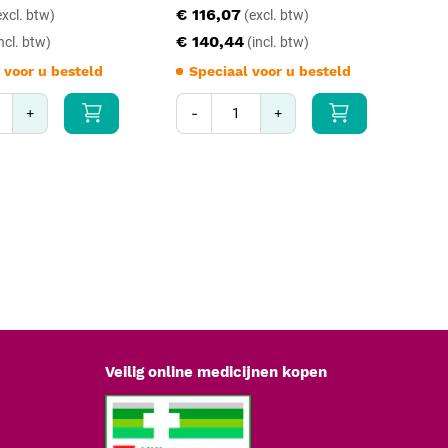
€ 116,07
€ 
€ 140,44
€ 
 voor u besteld
Speciaal voor u besteld
S
+
-
+
-
Veilig online medicijnen kopen