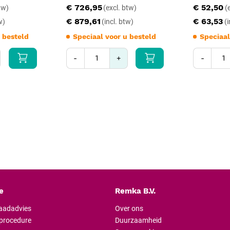
€ 726,95
€ 52,50
€ 879,61
€ 63,53
 besteld
Speciaal voor u besteld
Speciaal
-
+
-
e
Remka B.V.
raadadvies
Over ons
lprocedure
Duurzaamheid