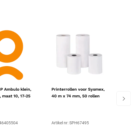
P Ambulo klein,
Printerrollen voor Sysmex,
Wel
 maat 10, 17-25
40 m x 74 mm, 50 rollen
2-d
sla
 246405504
Artikel nr: SPH67495
Art