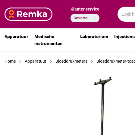
Klantenservice
Microlife verrijdbaar statief voor WatchBP Office
€ 286,71
€ 236,95
Gesloten
Apparatuur
Medische
Laboratorium
Injectiem
instrumenten
Home
Apparatuur
Bloeddrukmeters
Bloeddrukmeter-toe