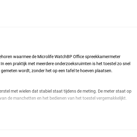
toebehoren waarmee de Microlife WatchBP Office spreekkamermeter
In een praktijk met meerdere onderzoeksruimten is het toestel zo snel
gemeten wordt, zonder het op een tafel te hoeven plaatsen.
erstel met wielen dat stabiel staat tijdens de meting. De meter staat op
van de manchetten en het bedienen van het toestel vergemakkelijkt.
icrolife WatchBP Office-meters:
Microlife WatchBP Office ABI
,
Microlife
fe WatchBP Office 30M
. Voor netvoeding op het statief is een
adapter
baar.