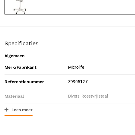
Specificaties
Algemeen
Merk/Fabrikant
Microlife
Referentienummer
Z990512-0
Materiaal
Divers, Roestvrij staal
Lees meer
Verpakkingstype
Stuk
Toepassing
Diagnostisch