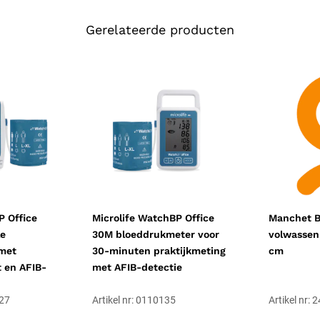
Gerelateerde producten
P Office
Microlife WatchBP Office
Manchet B
le
30M bloeddrukmeter voor
volwassen,
met
30-minuten praktijkmeting
cm
 en AFIB-
met AFIB-detectie
327
Artikel nr: 0110135
Artikel nr: