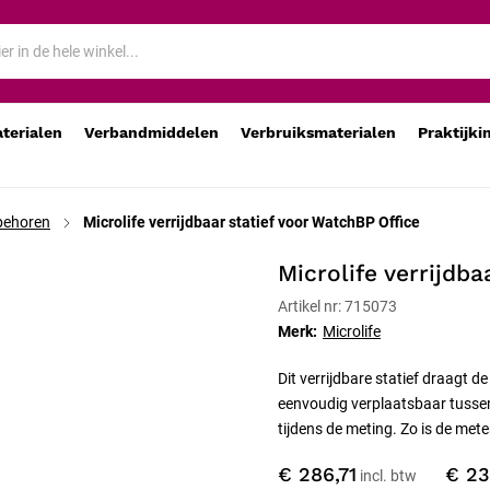
aterialen
Verbandmiddelen
Verbruiksmaterialen
Praktijki
behoren
Microlife verrijdbaar statief voor WatchBP Office
Microlife verrijdb
Artikel nr: 715073
Merk:
Microlife
Dit verrijdbare statief draagt 
eenvoudig verplaatsbaar tussen
tijdens de meting. Zo is de me
€ 286,71
€ 23