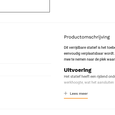
Productomschrijving
Dit verrijdbare statief is het 
eenvoudig verplaatsbaar wordt. 
mee te nemen naar de plek waar 
Uitvoering
Het statief heeft een rijdend ond
werkhoogte, wat het aansluiten 
Geschikt voor
Lees meer
Het statief is bedoeld voor de M
WatchBP Office AFIB
en
Microli
voor de WatchBP Office
verkrijg