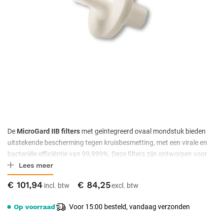
De
MicroGard IIB filters
met geïntegreerd ovaal mondstuk bieden
uitstekende bescherming tegen kruisbesmetting, met een virale en
bacteriële efficiëntie van 99,999%. Deze filters zijn ontworpen voor
Lees meer
optimale luchtdoorstroming en comfort en zijn geschikt voor zowel
volwassenen als kinderen. Verpakt per 50 stuks, ideaal voor
€ 101,94
€ 84,25
professioneel gebruik in medische en diagnostische omgevingen.
Op voorraad
Voor 15:00 besteld, vandaag verzonden