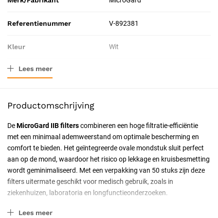
Merk/Fabrikant
MicroGard
Referentienummer
V-892381
Kleur
Wit
Lees meer
Resorbeerbaar (hechtdraad)
Nee
Productomschrijving
De
MicroGard IIB filters
combineren een hoge filtratie-efficiëntie
met een minimaal ademweerstand om optimale bescherming en
comfort te bieden. Het geïntegreerde ovale mondstuk sluit perfect
aan op de mond, waardoor het risico op lekkage en kruisbesmetting
wordt geminimaliseerd. Met een verpakking van 50 stuks zijn deze
filters uitermate geschikt voor medisch gebruik, zoals in
ziekenhuizen, laboratoria en longfunctieonderzoeken.
Belangrijkste kenmerken
Lees meer