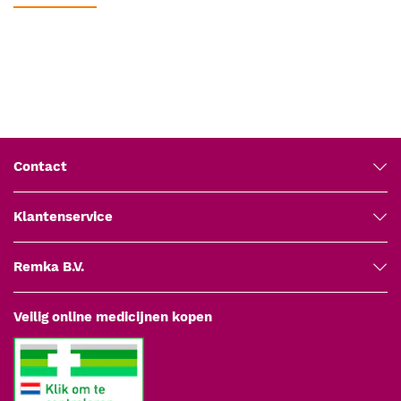
Geavanceerde bescherming:
Filtreert meer dan 99,999% van
virussen en bacteriën, wat zorgt voor optimale veiligheid voor
patiënt en gebruiker.
Laag ademweerstand:
Minder dan 0,04 kPa/(L/s) bij een
luchtstroom van 1 L/s, voor natuurlijk en comfortabel
ademen.
Minimale dode ruimte:
Met slechts 55 ml dode ruimte biedt
Contact
het filter efficiënte ventilatie zonder ophoping van
uitgeademde lucht.
Ergonomisch ovaal mondstuk:
Speciaal ontworpen voor een
Klantenservice
comfortabele en veilige pasvorm, geschikt voor gebruik bij
volwassenen en kinderen.
Remka B.V.
Veelzijdige compatibiliteit:
Te gebruiken met systemen
zoals Vyntus®, JAEGER® MasterScreen, Vmax® en Micro
Medical apparatuur.
Veilig online medicijnen kopen
Technische specificaties
Virale en bacteriële efficiëntie:
> 99,999% (getest volgens