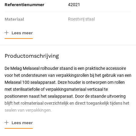
Referentienummer
42021
Materiaal
Roestvrij staal
Lees meer
Verpakkingstype
Stuk
Resorbeerbaar (hechtdraad)
Nee
Productomschrijving
Soort
Apparatuur en machines
De Melag Melaseal rolhouder staand is een praktische accessoire
voor het ondersteunen van verpakkingsrollen bij het gebruik van een
Melaseal 100 sealapparaat. Deze houder is ontworpen om rollen
met sterilisatiefolie of verpakkingsmateriaal verticaal te
positioneren naast het sealapparaat. Door de staande uitvoering
blijft het rolmateriaal overzichtelijk en direct toegankelijk tijdens het
sealen van verpakkingen.
Belangrijkste kenmerken
Lees meer
De rolhouder heeft een verticale constructie met een hoogte van 37