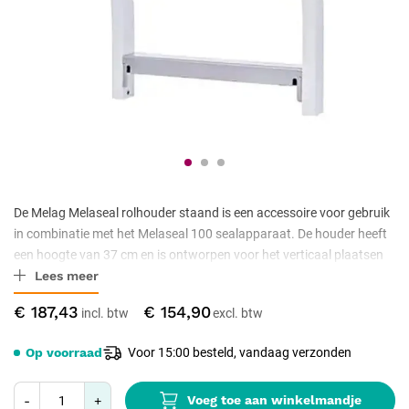
De Melag Melaseal rolhouder staand is een accessoire voor gebruik
in combinatie met het Melaseal 100 sealapparaat. De houder heeft
een hoogte van 37 cm en is ontworpen voor het verticaal plaatsen
Lees meer
van verpakkingsrollen. Door de staande uitvoering wordt het
afrollen van sealrollen tijdens het verpakkingsproces overzichtelijk
€ 187,43
€ 154,90
ondersteund. De rolhouder is geschikt voor toepassing naast het
sealapparaat.
Op voorraad
Voor 15:00 besteld, vandaag verzonden
Voeg toe aan winkelmandje
-
+