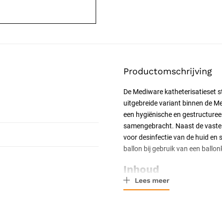
Productomschrijving
De Mediware katheterisatieset ste
uitgebreide variant binnen de M
een hygiënische en gestructureer
samengebracht. Naast de vaste b
voor desinfectie van de huid en 
ballon bij gebruik van een ballon
Inhoud
Lees meer
De basisinhoud voorziet in alle
biedt ruimte voor spoelvloeist
sleuf, zorgen voor een steriel 
M bieden bescherming tijdens de 