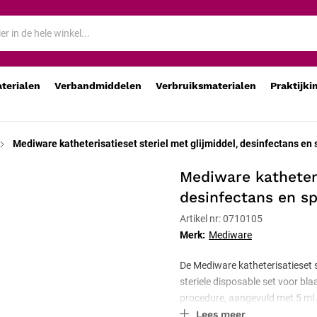
fectans en spuit type 3
aterialen
Verbandmiddelen
Verbruiksmaterialen
Praktijki
Mediware katheterisatieset steriel met glijmiddel, desinfectans en 
Mediware katheteri
desinfectans en sp
Artikel nr: 0710105
Merk:
Mediware
De Mediware katheterisatieset st
steriele disposable set voor bla
procedure, aangevuld met 5 ml J
Lees meer
gevuld met aqua dest. Alle comp