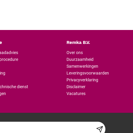
bijgeleverde houder kan de hui
maken type 3 tot de meest compl
ballonopvulling allemaal zijn vere
1 x nierbekken 500 ml
1 x afdekdoek 60 x 60 cm
1 x venster-afdekdoek 60
e
Remka B.V.
2 x latexhandschoenen 
raadadvies
Over ons
1 x disposable pincet
lprocedure
Duurzaamheid
5 x wattenstaafjes
Samenwerkingen
1 x wattenstaafjeshouder
ing
Leveringsvoorwaarden
5 ml Jelly-Dest glijmiddel
Privacyverklaring
15 ml Octenisept desinfe
chnische dienst
Disclaimer
1 x spuit 10 ml aqua dest
gen
Vacatures
Gebruik en toepass
De set is bedoeld voor gebruik b
Doordat alle benodigde materiale
voorbereiding eenvoudig en overz
wordt hiermee verminderd.