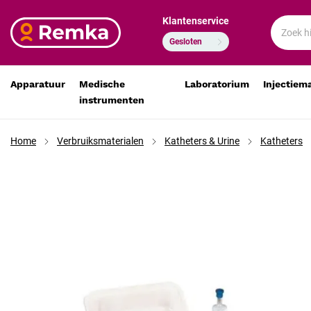
Klantenservice
Mediware katheterisatieset steriel met glijmiddel, desin
€ 10,29
€ 8,50
Gesloten
Apparatuur
Medische
Laboratorium
Injectiem
instrumenten
Home
Verbruiksmaterialen
Katheters & Urine
Katheters