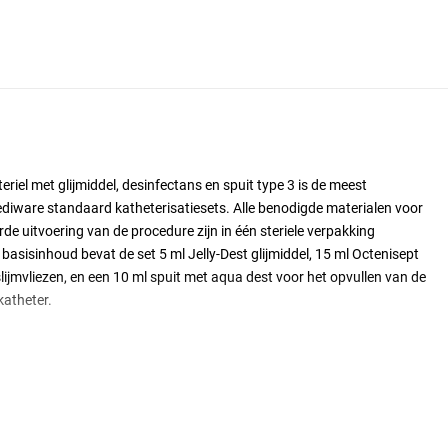
riel met glijmiddel, desinfectans en spuit type 3 is de meest
ediware standaard katheterisatiesets. Alle benodigde materialen voor
de uitvoering van de procedure zijn in één steriele verpakking
asisinhoud bevat de set 5 ml Jelly-Dest glijmiddel, 15 ml Octenisept
slijmvliezen, en een 10 ml spuit met aqua dest voor het opvullen van de
katheter.
 stappen van de katheterisatieprocedure. Het nierbekken van 500 ml
of of opvang. De twee waterafstotende afdekdoeken, waarvan één met
werkveld rondom het katheterisatiegebied. De latexhandschoenen maat
handeling. Met het disposable pincet en de vijf wattenstaafjes in de