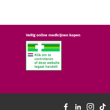
d worden gereinigd en ontsmet. De drie aanvullende componenten
ete setsamenstelling voor procedures waarbij reiniging, desinfectie en
ist.
, waterafstotend
 x 60 cm, waterafstotend
Veilig online medicijnen kopen
maat M
ctans
ing
ij blaaskatheterisatie in een klinische of verpleegkundige omgeving.
n per procedure in één steriele verpakking zijn samengebracht, is de
ichtelijk. Het risico op het vergeten van individuele componenten