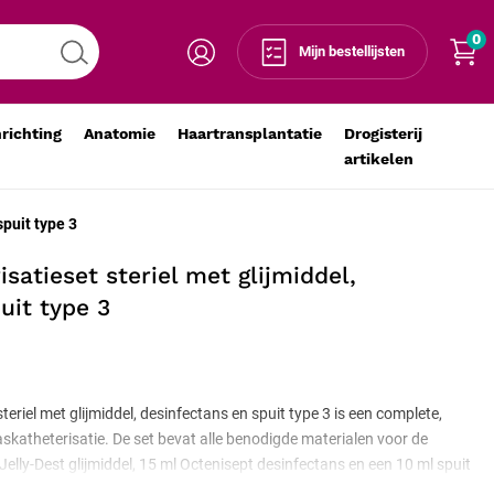
0
Voeg toe aan winkelmandje
-
+
Mijn bestellijsten
nrichting
Anatomie
Haartransplantatie
Drogisterij
artikelen
spuit type 3
satieset steriel met glijmiddel,
uit type 3
eriel met glijmiddel, desinfectans en spuit type 3 is een complete,
askatheterisatie. De set bevat alle benodigde materialen voor de
elly-Dest glijmiddel, 15 ml Octenisept desinfectans en een 10 ml spuit
onenten zijn steriel verpakt en bestemd voor eenmalig gebruik. De set