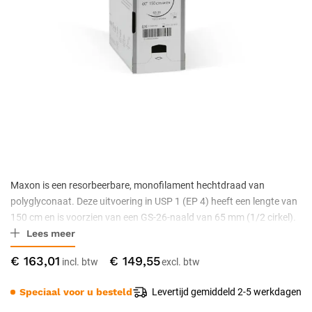
Maxon is een resorbeerbare, monofilament hechtdraad van
polyglyconaat. Deze uitvoering in USP 1 (EP 4) heeft een lengte van
150 cm en is voorzien van een GS-26-naald van 65 mm (1/2 cirkel).
Lees meer
De draad biedt tijdelijke steun en wordt door het lichaam
geresorbeerd, zodat hechtingen niet hoeven te worden verwijderd.
€ 163,01
€ 149,55
Steriel verpakt, 24 stuks per doos.
Speciaal voor u besteld
Levertijd gemiddeld 2-5 werkdagen