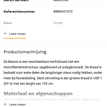
Merk/Fabrikant
Medtronic
Referentienummer
8886631972
Kleur
Groen
Lees meer
Materiaal
Polyglyconaat
Afmeting
150 cm
Productomschrijving
Verpakkingstype
Doos
De Maxon is een resorbeerbare hechtdraad met een
monofilamentstructuur, opgebouwd uit polyglyconaat. De draad is
Steriliteit
Steriel
bedoeld voor weke delen die langduriger steun nodig hebben, onder
meer bij fasciesluiting. Deze uitvoering is een groene draad in USP 1
Resorbeerbaar (hechtdraad)
Nee
(EP 4) met een lengte van 150 cm.
Naaldpunt
Taperpoint
Materiaal en eigenschappen
Als monofilament heeft de draad een glad oppervlak, glijdt soepel
Naaldkromming
1/2 cirkel
Lees meer
door weefsel en biedt weinig aanhechting voor micro-organismen.