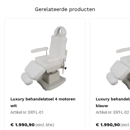
van 150 kg en de 4 onafhankelijke motoren bieden flexibiliteit voor
Gerelateerde producten
diverse behandelposities.
Eigenschappen
Model: Luxury
Kleur bekleding: mink
Aantal elektrische motoren: 4
Draagvermogen: 150 kg
Voetschakelaar voor handsfree bediening
Volledig vlak verstelbaar voor extractie in rugligging
Geïntegreerde verwarmde zitting
Massage-functie in rugleuning
Synchronisatie tussen rugleuning en beensteunen
Memory-positie programmeerbaar (3 voorkeurposities)
Luxury behandelstoel 4 motoren
Luxury behandel
PU-bekleding, eenvoudig schoon te maken
wit
blauw
CE-gecertificeerd medisch meubel
Artikel nr: ERT-L-01
Artikel nr: ERT-L-02
Positionering binnen het assortiment
€ 1.990,90
€ 1.990,90
Luxury onderscheidt zich van Comfort VIP en Elegance door de