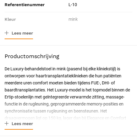
Referentienummer
L-10
Kleur
mink
Lees meer
Resorbeerbaar (hechtdraad)
Nee
Catalogus pagina
90
Productomschrijving
Geschiktheid
Herbruikbaar, Steriliseerbaar
De Luxury-behandelstoel in mink (pasend bij elke kliniekstijl) is
ontworpen voor haartransplantatieklinieken die hun patiënten
Certificering
CE-gecertificeerd, CE Klasse IIa
meerdere uren comfort moeten bieden tijdens FUE-, DHI- of
baardtransplantaties. Het Luxury-model is het topmodel binnen de
Ertip-stoelenlijn met geïntegreerde verwarmde zitting, massage-
functie in de rugleuning, geprogrammeerde memory-posities en
synchronisatie tussen rugleuning en beensteunen. Het
draagvermogen ligt op 150 kg, lager dan bij Elegance en Comfort
Lees meer
VIP (beide 200 kg) doordat extra mechaniek voor de
wellnessfuncties in de stoel is geïntegreerd. Het draagvermogen