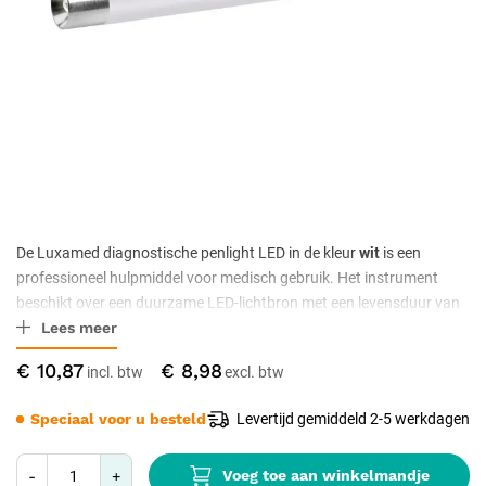
De Luxamed diagnostische penlight LED in de kleur
wit
is een
professioneel hulpmiddel voor medisch gebruik. Het instrument
beschikt over een duurzame LED-lichtbron met een levensduur van
Lees meer
circa 100.000 uur en geeft een helder, constant licht. De metalen
behuizing met clip zorgt voor stevigheid en gebruiksgemak, ideaal
€ 10,87
€ 8,98
voor dagelijks gebruik in zorgomgevingen. Optioneel is een
bijpassend blauwfilter los verkrijgbaar.
Speciaal voor u besteld
Levertijd gemiddeld 2-5 werkdagen
Voeg toe aan winkelmandje
-
+