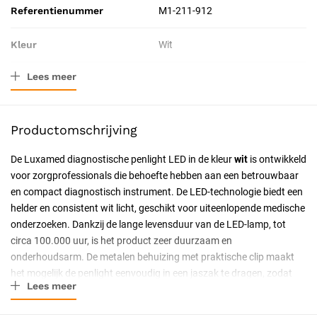
Referentienummer
M1-211-912
Kleur
Wit
Lees meer
Verpakkingstype
Stuk
Toepassing
Diagnostisch
Productomschrijving
Resorbeerbaar (hechtdraad)
Nee
De Luxamed diagnostische penlight LED in de kleur
wit
is ontwikkeld
voor zorgprofessionals die behoefte hebben aan een betrouwbaar
Geschiktheid
Herbruikbaar
en compact diagnostisch instrument. De LED-technologie biedt een
helder en consistent wit licht, geschikt voor uiteenlopende medische
Uitvoering
Batterij
onderzoeken. Dankzij de lange levensduur van de LED-lamp, tot
circa 100.000 uur, is het product zeer duurzaam en
Certificering
CE-gecertificeerd
onderhoudsarm. De metalen behuizing met praktische clip maakt
het mogelijk de penlight eenvoudig in een jaszak te dragen, zodat
Soort
Medische instrumenten
Lees meer
het instrument altijd binnen handbereik is.