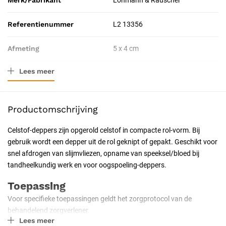
Merk/Fabrikant
Lohmann & Rauscher
Referentienummer
L2 13356
Afmeting
5 x 4 cm
Lees meer
Verpakkingstype
Rol
Resorbeerbaar (hechtdraad)
Nee
Productomschrijving
Certificering
CE-gecertificeerd
Celstof-deppers zijn opgerold celstof in compacte rol-vorm. Bij
gebruik wordt een depper uit de rol geknipt of gepakt. Geschikt voor
snel afdrogen van slijmvliezen, opname van speeksel/bloed bij
tandheelkundig werk en voor oogspoeling-deppers.
Toepassing
Voor specifieke toepassingen geldt het zorgprotocol van de
behandelend zorgverlener.
Lees meer