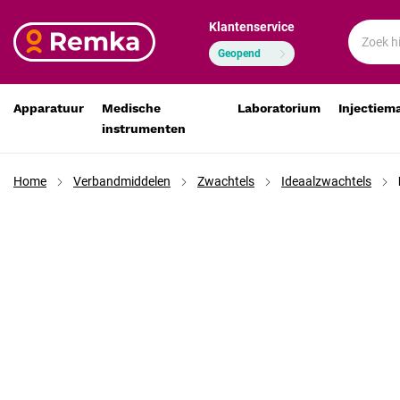
Klantenservice
Klinigrip Ideal ideaalzwachtel 5 m x 6 cm, 10 stuks
€ 26,11
€ 23,95
Geopend
Apparatuur
Medische
Laboratorium
Injectiem
instrumenten
Home
Verbandmiddelen
Zwachtels
Ideaalzwachtels