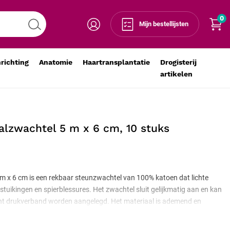
0
Voeg toe aan winkelmandje
-
+
Mijn bestellijsten
nrichting
Anatomie
Haartransplantatie
Drogisterij
artikelen
eaalzwachtel 5 m x 6 cm, 10 stuks
5 m x 6 cm is een rekbaar steunzwachtel van 100% katoen dat lichte
rstuikingen en spierblessures. Het zwachtel sluit gelijkmatig aan en kan
cht drukverband worden aangelegd. Het materiaal is ademend en
t zwachtel herbruikbaar is. De verpakking bevat 10 stuks.