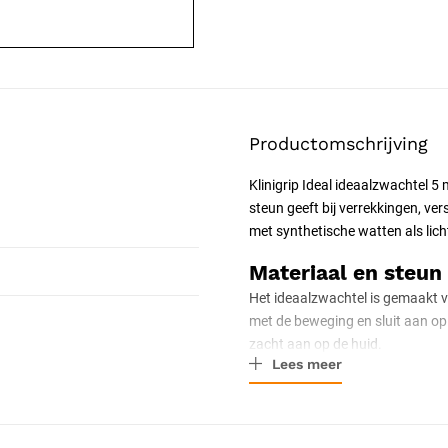
Productomschrijving
Klinigrip Ideal ideaalzwachtel 5
steun geeft bij verrekkingen, ver
met synthetische watten als li
Materiaal en steun
Het ideaalzwachtel is gemaakt 
met de beweging en sluit aan op h
zacht aan op de huid.
Lees meer
Toepassing
Het zwachtel geeft steun bij
ver
synthetische watten kan het als