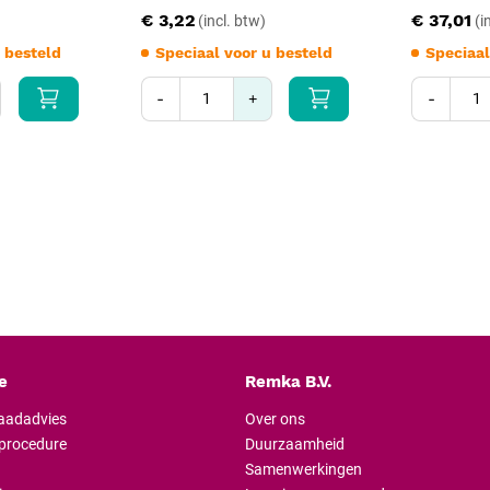
€ 3,22
€ 37,01
 besteld
Speciaal voor u besteld
Speciaal
-
+
-
e
Remka B.V.
raadadvies
Over ons
lprocedure
Duurzaamheid
Samenwerkingen