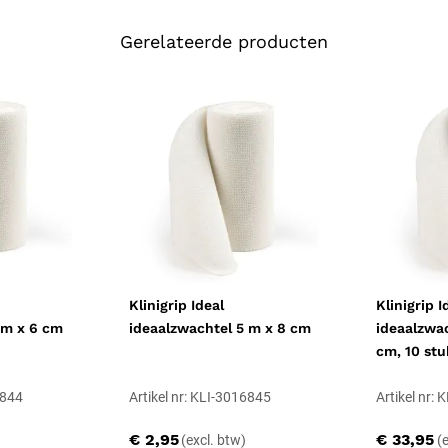
beperken. Leg het met gelijkmat
Gerelateerde producten
Herbruikbaar
Het ideaalzwachtel is
wasbaar o
steun na meerdere wasbeurten. 
elasticiteit merkbaar afneemt.
Aanleggen
Leg het zwachtel met gelijkmati
deel van het lichaamsdeel. Leg h
vast met een klem of fixatieplei
lichaamsdeel.
Klinigrip Ideal
Klinigrip I
 m x 6 cm
ideaalzwachtel 5 m x 8 cm
ideaalzwac
cm, 10 stu
6844
Artikel nr: KLI-3016845
Artikel nr:
€ 2,95
€ 33,95