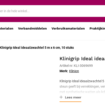
aterialen
Verbandmiddelen
Verbruiksmaterialen
Praktijki
Klinigrip Ideal ideaalzwachtel 5 m x 6 cm, 10 stuks
Klinigrip Ideal id
Artikel nr: KLI-3069699
Merk:
Klinion
Klinigrip Ideal ideaalzwachtel 
steun geeft bij verrekkingen, ve
met synthetische watten als li
Lees meer
wasbaar op 60 graden, zodat he