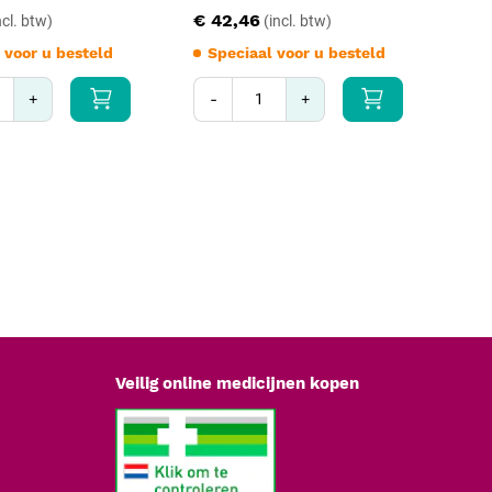
€ 42,46
€ 1
 voor u besteld
Speciaal voor u besteld
S
+
-
+
-
Veilig online medicijnen kopen