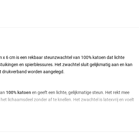
 m x 6 cm is een rekbaar steunzwachtel van 100% katoen dat lichte
stuikingen en spierblessures. Het zwachtel sluit gelijkmatig aan en kan
cht drukverband worden aangelegd.
van
100% katoen
en geeft een lichte, gelijkmatige steun. Het rekt mee
et lichaamsdeel zonder af te knellen. Het zwachtel is latexvrij en voelt
rekkingen, verstuikingen en spierblessures
. In combinatie met
 een licht drukverband worden aangelegd, bijvoorbeeld om zwelling te