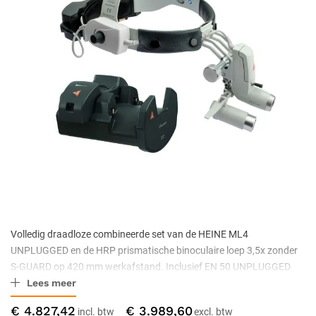
Volledig draadloze combineerde set van de HEINE ML4
UNPLUGGED en de HRP prismatische binoculaire loep 3,5x zonder
S-GUARD op 420 mm werkafstand. Inclusief EN 50 UNPLUGGED
Lees meer
wandlader en twee mPack UNPLUGGED.
€ 4.827,42
€ 3.989,60