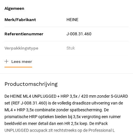
Algemeen
Merk/Fabrikant
HEINE
Referentienummer
J-008.31.460
Verpakkingstype
Stuk
Lees meer
Resorbeerbaar (hechtdraad)
Nee
Certificering
CE-gecertificeerd
Productomschrijving
De HEINE ML4 UNPLUGGED + HRP 3,5x / 420 mm zonder S-GUARD
set (REF J-008.31.460) is de volledig draadloze uitvoering van de
ML4 + HRP 3,5x combinatie zonder spatbescherming. De
prismatische HRP optieken bieden bij 3,5x vergroting een ruimer
beeldveld en meer detail dan een HR 2,5x loep. De mPack
UNPLUGGED accupack zit rechtstreeks op de Professional L