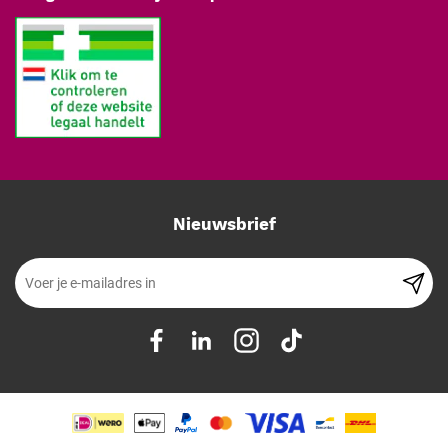
CHECK betrouwbare prestaties, zelfs bij frequent gebruik in drukke
omgevingen. Het apparaat is ontworpen in een neutrale witte kleur
die esthetisch aantrekkelijk is en perfect past in professionele
settings zoals ziekenhuizen, klinieken of sportscholen.
Technische specificaties
Meetbereik: Tot 210 cm
Materiaal: Hoogwaardig kunststof
Kleur: Wit
Nieuwsbrief
Bijzonderheden: Eenvoudig te monteren en zeer stevig
Conclusie
De KaWe PERSON-CHECK lengtemeter biedt een ideale combinatie
van functionaliteit, duurzaamheid en eenvoud. Met een meetbereik
tot 210 cm, een robuust ontwerp en een eenvoudig leesbare
schaalverdeling is dit het perfecte hulpmiddel voor nauwkeurige en
professionele metingen in diverse settings.
Voeg toe aan winkelmandje
-
+