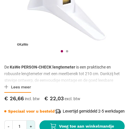
De
KaWe PERSON-CHECK lengtemeter
is een praktische en
robuuste lengtemeter met een meetbereik tot 210 cm. Dankzij het
stevige ontwerp, de eenvoudige montage en de goed leesbare
Lees meer
schaalverdeling is dit apparaat ideaal voor medisch en
professioneel gebruik.
€ 26,66
€ 22,03
Speciaal voor u besteld
Levertijd gemiddeld 2-5 werkdagen
Voeg toe aan winkelmandje
-
+