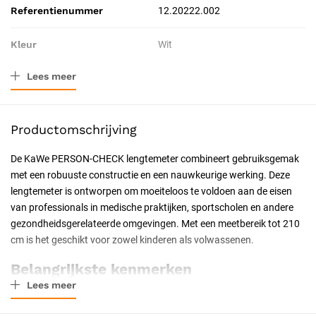
Referentienummer
12.20222.002
Kleur
Wit
Lees meer
Materiaal
Kunststof
Verpakkingstype
Stuk
Productomschrijving
Resorbeerbaar (hechtdraad)
Nee
De KaWe PERSON-CHECK lengtemeter combineert gebruiksgemak
met een robuuste constructie en een nauwkeurige werking. Deze
Geschiktheid
Professioneel
lengtemeter is ontworpen om moeiteloos te voldoen aan de eisen
van professionals in medische praktijken, sportscholen en andere
Certificering
CE-gecertificeerd
gezondheidsgerelateerde omgevingen. Met een meetbereik tot 210
cm is het geschikt voor zowel kinderen als volwassenen.
Belangrijkste kenmerken
Lees meer
Eenvoudige montage: Dankzij het doordachte ontwerp is de
lengtemeter snel en eenvoudig in elkaar te zetten.