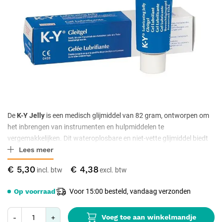
De
K-Y Jelly
is een medisch glijmiddel van 82 gram, ontworpen om
het inbrengen van instrumenten en hulpmiddelen te
vergemakkelijken. Dit wateroplosbare en niet-vette glijmiddel biedt
Lees meer
een soepele werking zonder irritatie of resten achter te laten.
€ 5,30
€ 4,38
Op voorraad
Voor 15:00 besteld, vandaag verzonden
Voeg toe aan winkelmandje
-
+