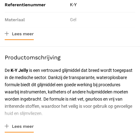
Referentienummer
K-Y
Materiaal
Gel
Lees meer
Verpakkingstype
Tube
Resorbeerbaar (hechtdraad)
Nee
Productomschrijving
Uitvoering
Steriel
De
K-Y Jelly
is een vertrouwd glijmiddel dat breed wordt toegepast
in de medische sector. Dankzij de transparante, wateroplosbare
Certificering
CE-gecertificeerd
formule biedt dit glijmiddel een goede werking bij procedures
waarbij instrumenten, katheters of andere hulpmiddelen moeten
worden ingebracht. De formule is niet vet, geurloos en vrij van
irriterende stoffen, waardoor het veilig is voor gebruik op gevoelige
huid en slijmvliezen.
Met een inhoud van 82 gram is de
K-Y Jelly
een praktische keuze
Lees meer
voor gebruik in medische praktijken, ziekenhuizen of
zorginstellingen. Het glijmiddel zorgt voor een comfortabele en