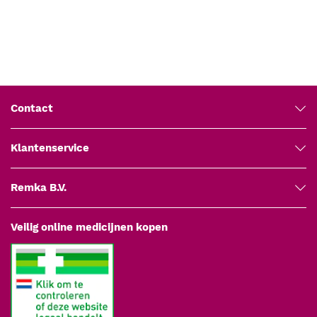
soepele toepassing, en is eenvoudig te verwijderen zonder
plakkerige resten achter te laten. Dit maakt het een essentieel
hulpmiddel voor diverse medische procedures.
Belangrijkste kenmerken
Wateroplosbare formule:
Laat geen vlekken achter en is
Contact
eenvoudig af te spoelen.
Niet vet en geurloos:
Voor een natuurlijke en comfortabele
Klantenservice
toepassing.
Veilig voor gevoelige huid:
Vrij van parabenen, irriterende
Remka B.V.
stoffen en kleurstoffen.
Medisch geschikt:
Ontwikkeld voor gebruik bij het inbrengen
van katheters, instrumenten of andere hulpmiddelen.
Veilig online medicijnen kopen
Praktische verpakking:
Tube van 82 gram, geschikt voor
professioneel gebruik.
Specificaties
Inhoud:
82 gram.