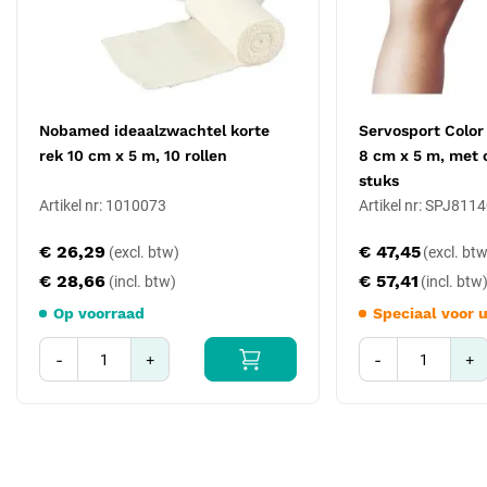
Merk: Nobamed (NOBA)
Type: ideaalzwachtel, elastische korte rek (DIN-elastisch)
Materiaal: 100% katoen, met sluitranden
Afmeting: 8 cm x 5 m
Verpakking: 10 rollen
Nobamed ideaalzwachtel korte
Servosport Color
rek 10 cm x 5 m, 10 rollen
8 cm x 5 m, met c
stuks
Artikel nr: 1010073
Artikel nr: SPJ81
€ 26,29
€ 47,45
€ 28,66
€ 57,41
Op voorraad
Speciaal voor 
-
+
-
+