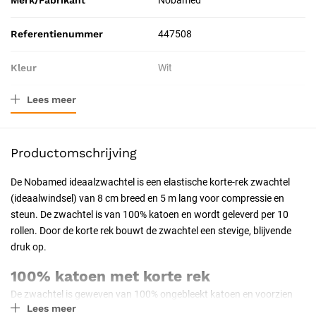
Merk/Fabrikant
Nobamed
Referentienummer
447508
Kleur
Wit
Lees meer
Materiaal
100% katoen (korte rek)
Afmeting
8 cm x 5 m
Productomschrijving
Verpakkingstype
Doos
De Nobamed ideaalzwachtel is een elastische korte-rek zwachtel
(ideaalwindsel) van 8 cm breed en 5 m lang voor compressie en
Toepassing
Therapeutisch
steun. De zwachtel is van 100% katoen en wordt geleverd per 10
rollen. Door de korte rek bouwt de zwachtel een stevige, blijvende
Probleem
Blessure
druk op.
Resorbeerbaar (hechtdraad)
Nee
100% katoen met korte rek
De zwachtel is geweven van 100% ongebleekt katoen en voorzien
Geschiktheid
Herbruikbaar, Professioneel,
Lees meer
van sluitranden, zodat hij niet rafelt. Door de weeftechniek is de