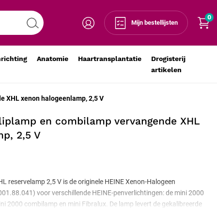
0
Voeg toe aan winkelmandje
-
+
Mijn bestellijsten
nrichting
Anatomie
Haartransplantatie
Drogisterij
artikelen
e XHL xenon halogeenlamp, 2,5 V
cliplamp en combilamp vervangende XHL
p, 2,5 V
L reservelamp 2,5 V is de originele HEINE Xenon-Halogeen
001.88.041) voor verschillende HEINE-penverlichtingen: de mini 2000
ini 2000 combilamp en mini Fibralux. De lamp levert de gekalibreerde
-instrumenten op zijn afgestemd. De set bevat één losse reservelamp.