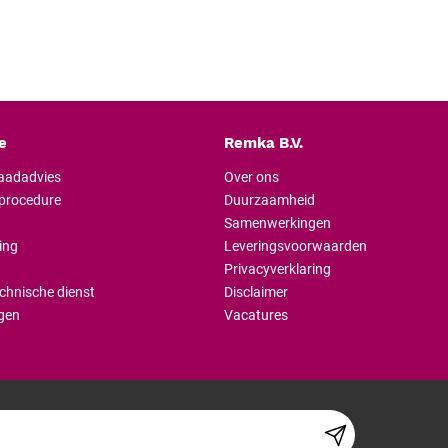
Natuurlijke kleurweergav
reflexen en huidstructure
Eenvoudige vervanging
Gereedschapsloos wisse
instrument geplaatst.
e
Remka B.V.
Vervangingscriterium:
ve
raadadvies
Over ons
wanneer de lamp defect is
lprocedure
Duurzaamheid
Koud hanteren:
wacht tot
Samenwerkingen
verwijdert of aanraakt.
ing
Leveringsvoorwaarden
Alleen originele HEINE-
Privacyverklaring
binnen de fabrieksspecific
chnische dienst
Disclaimer
Geen generiek equivalen
gen
Vacatures
diagnostische waarde van
Fabrieksgarantie:
Lange gebruiksduur
Xenon-gevulde halogeen