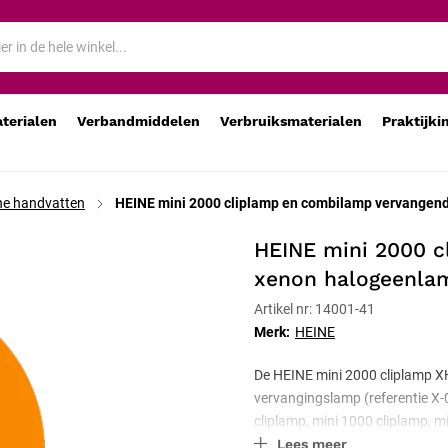
HL xenon halogeenlamp, 2,5 V
aterialen
Verbandmiddelen
Verbruiksmaterialen
Praktijki
he handvatten
HEINE mini 2000 cliplamp en combilamp vervangend
HEINE mini 2000 
xenon halogeenlam
Artikel nr: 14001-41
Merk:
HEINE
De HEINE mini 2000 cliplamp XH
vervangingslamp (referentie X-
cliplamp, mini 1000 cliplamp, m
Lees meer
lichtopbrengst waar deze 2,5 V