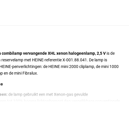
en combilamp vervangende XHL xenon halogeenlamp, 2,5 V
is de
 reservelamp met HEINE-referentie X-001.88.041. De lamp is
HEINE-penverlichtingen: de HEINE mini 2000 cliplamp, de mini 1000
p en de mini Fibralux.
ie
een:
de lamp gebruikt een met Xenon-gas gevulde
een tot 100% hogere lichtopbrengst dan vergelijkbare conventionele
m:
fabrieksmatig afgestemd op de optiek van het bedoelde HEINE-
nostische belichting onveranderd blijft ten opzichte van de
ering.