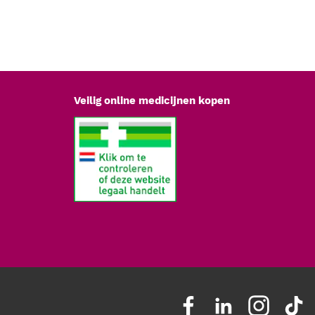
e:
geschikt voor betrouwbare diagnostische beoordeling van weefsel,
n.
len:
de XHL-lamp wordt zonder extra gereedschap in de fitting van het
Veilig online medicijnen kopen
rvang de lamp wanneer de lichtintensiteit merkbaar afneemt of
, zodat de diagnostische beoordeling betrouwbaar blijft.
 de uitgeschakelde lamp volledig is afgekoeld voordat u hem
lampen
garanderen dat de lichtstroom, kleurtemperatuur en levensduur
atie van het instrument blijven.
t:
gebruik een originele HEINE XHL-lamp om de volledige
 het instrument te behouden.
:
het xenon-gas in de lampkolf zorgt voor een stabielere lichtopbrengst