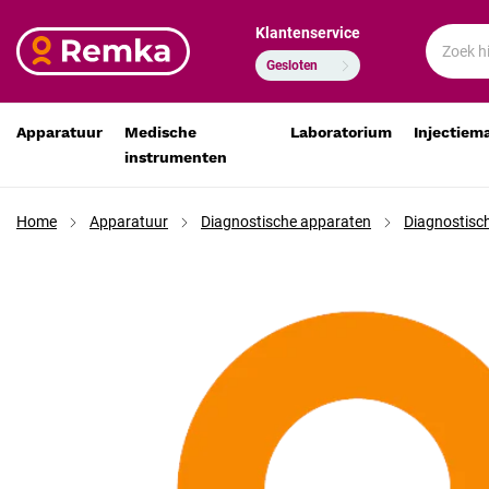
Klantenservice
HEINE mini 2000 cliplamp en combilamp vervangende X
€ 27,12
€ 22,41
Gesloten
Apparatuur
Medische
Laboratorium
Injectiem
instrumenten
Home
Apparatuur
Diagnostische apparaten
Diagnostisc