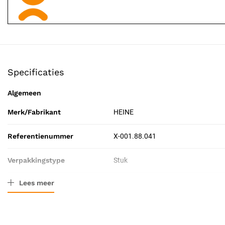
Specificaties
Algemeen
Merk/Fabrikant
HEINE
Referentienummer
X-001.88.041
Verpakkingstype
Stuk
Lees meer
Resorbeerbaar (hechtdraad)
Nee
Certificering
CE-gecertificeerd