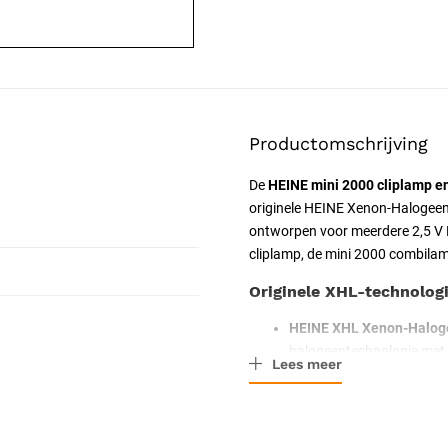
Productomschrijving
De
HEINE mini 2000 cliplamp 
originele HEINE Xenon-Halogeen
ontworpen voor meerdere 2,5 V 
cliplamp, de mini 2000 combilam
Originele XHL-technolog
HEINE XHL Xenon-Halog
halogeentechnologie met 
Lees meer
halogeenlampen.
Gekalibreerde lichtstroo
instrument, zodat de diag
oorspronkelijke lampuitvo