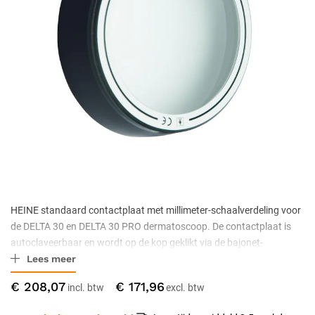
HEINE standaard contactplaat met millimeter-schaalverdeling voor
de DELTA 30 en DELTA 30 PRO dermatoscoop. De contactplaat is
autoclaveerbaar en wordt op de kop geklikt via de bajonet-
Lees meer
aansluiting. De verpakking bevat 1 stuk.
€ 208,07
€ 171,96