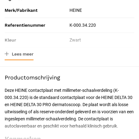
Merk/Fabrikant
HEINE
Referentienummer
K-000.34.220
Kleur
Zwart
Lees meer
Verpakkingstype
Stuk
Toepassing
Diagnostisch
Productomschrijving
Resorbeerbaar (hechtdraad)
Nee
Deze HEINE contactplaat met millimeter-schaalverdeling (K-
000.34.220) is de standaard contactplaat voor de HEINE DELTA 30
Certificering
CE-gecertificeerd
en HEINE DELTA 30 PRO dermatoscoop. De plaat wordt als losse
uitwisseling of als reserve-onderdeel geleverd en is voorzien van een
ingeslepen millimeter-schaalverdeling. De contactplaat is
autoclaveerbaar en geschikt voor herhaald klinisch gebruik.
Kenmerken