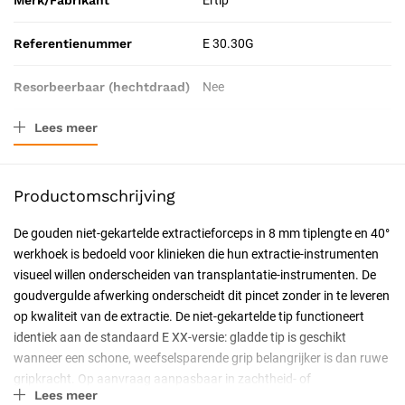
Merk/Fabrikant
Ertip
Referentienummer
E 30.30G
Resorbeerbaar (hechtdraad)
Nee
Lees meer
Tip-lengte
8 mm
Catalogus pagina
57
Productomschrijving
Geschiktheid
Herbruikbaar, Steriliseerbaar
De gouden niet-gekartelde extractieforceps in 8 mm tiplengte en 40°
werkhoek is bedoeld voor klinieken die hun extractie-instrumenten
Certificering
CE-gecertificeerd, CE Klasse IIa
visueel willen onderscheiden van transplantatie-instrumenten. De
goudvergulde afwerking onderscheidt dit pincet zonder in te leveren
Soort
hoek 40°
op kwaliteit van de extractie. De niet-gekartelde tip functioneert
identiek aan de standaard E XX-versie: gladde tip is geschikt
wanneer een schone, weefselsparende grip belangrijker is dan ruwe
gripkracht. Op aanvraag aanpasbaar in zachtheid- of
Lees meer
hardheidsinstellingen.