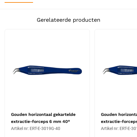
Eigenschappen
Gerelateerde producten
Tiplengte: 8 mm, werkhoek: 40°
Goudvergulde handvatafwerking
Tipuitvoering: niet-gekartelde
Materiaal: 100% antimagnetisch roestvrij staal onder de
coating
Niet-stick tipdesign
Bestand tegen frequente autoclaafcycli
Toepassing: extractie (donorextractie)
Autoclaveerbaar tot 134 °C
Certificering: CE Klasse IIa
Wanneer kies je voor deze uitvoering?
Tiplengte 8 mm en werkhoek 40° sluiten aan bij regulier
extractiewerk in de donorzone. Gladde tip is geschikt wanneer een
Gouden horizontaal gekartelde
Gouden horizonta
schone, weefselsparende grip belangrijker is dan ruwe gripkracht.
extractie-forceps 6 mm 40°
extractie-forcep
De gouden uitvoering wordt door klinieken gewaardeerd om een
Artikel nr: ERT-E-3019G-40
Artikel nr: ERT-E-3
paar redenen: visuele onderscheiding in de instrumentenset,