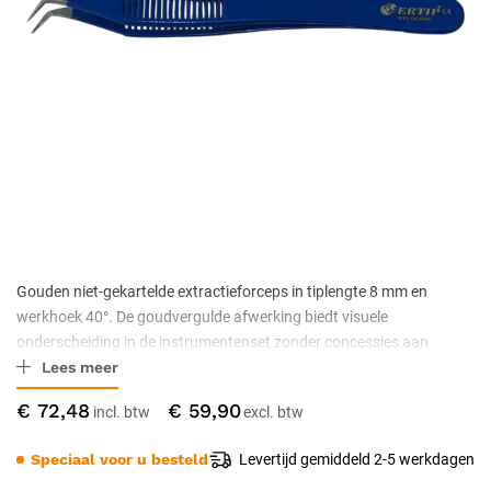
Gouden niet-gekartelde extractieforceps in tiplengte 8 mm en
werkhoek 40°. De goudvergulde afwerking biedt visuele
onderscheiding in de instrumentenset zonder concessies aan
Lees meer
kwaliteit; functioneel identiek aan de standaard staaluitvoering.
Vervaardigd uit antimagnetisch roestvrij staal met niet-stick
€ 72,48
€ 59,90
tipdesign. Autoclaveerbaar tot 134 °C en CE Klasse IIa
gecertificeerd.
Speciaal voor u besteld
Levertijd gemiddeld 2-5 werkdagen