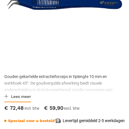
Gouden gekartelde extractieforceps in tiplengte 10 mm en
werkhoek 45°. De goudvergulde afwerking biedt visuele
onderscheiding in de instrumentenset zonder concessies aan
Lees meer
kwaliteit; functioneel identiek aan de standaard staaluitvoering.
Vervaardigd uit antimagnetisch roestvrij staal met niet-stick
€ 72,48
€ 59,90
tipdesign. Autoclaveerbaar tot 134 °C en CE Klasse IIa
gecertificeerd.
Speciaal voor u besteld
Levertijd gemiddeld 2-5 werkdagen