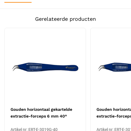
Eigenschappen
Tiplengte: 10 mm, werkhoek: 45°
Gerelateerde producten
Goudvergulde handvatafwerking
Tipuitvoering: gekartelde
Materiaal: 100% antimagnetisch roestvrij staal onder de
coating
Niet-stick tipdesign
Bestand tegen frequente autoclaafcycli
Toepassing: extractie (donorextractie)
Autoclaveerbaar tot 134 °C
Certificering: CE Klasse IIa
Wanneer kies je voor deze uitvoering?
Tiplengte 10 mm en werkhoek 45° sluiten aan bij regulier
extractiewerk in de donorzone. Karteling biedt extra grip op stevige
follikels. De gouden uitvoering wordt door klinieken gewaardeerd
Gouden horizontaal gekartelde
Gouden horizonta
om een paar redenen: visuele onderscheiding in de instrumentenset,
extractie-forceps 6 mm 40°
extractie-forcep
esthetisch aanzicht voor de patiënt, en duurzaamheid van de
coating bij intensief gebruik. Voor klinieken die prijsbewust inkopen
Artikel nr: ERT-E-3019G-40
Artikel nr: ERT-E-3