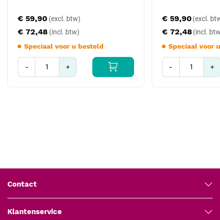
volstaat de standaard staaluitvoering (E 30.XX of E 31.XX); voor
€ 59,90
€ 59,90
visuele onderscheiding is de gouden uitvoering aantrekkelijk.
€ 72,48
€ 72,48
Toepassing en gebruik
Speciaal voor u besteld
Speciaal voor 
Pak de geïsoleerde follikel zachtjes vast en trek loodrecht. De
gouden afwerking is functioneel identiek aan de stalen versie en
-
+
-
+
biedt visuele onderscheiding in de instrumentenset. Veel klinieken
gebruiken gouden forceps specifiek voor extractie en zilveren
forceps voor transplantatie om visueel onderscheid te maken
tijdens werk.
Compatibiliteit en kruisverwijzingen
Volledige gouden Forcepslijn (E 20.XXG, E 30.19-21G, E
30.29-31G, E 30.39-41G)
Robbins gouden bladehandle 15 cm (art. 180-002) voor
matching set
Contact
Voor reguliere staaluitvoering: gekartelde extractieforceps (E
31.00-02)
Klantenservice
Sterilisatiecontainer Bahadır small met siliconen mat