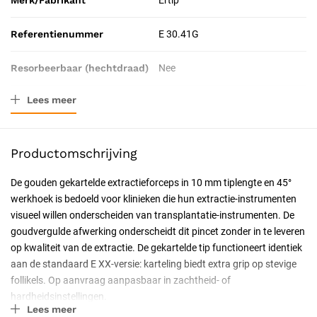
Merk/Fabrikant
Ertip
Referentienummer
E 30.41G
Resorbeerbaar (hechtdraad)
Nee
Lees meer
Tip-lengte
10 mm
Catalogus pagina
57
Productomschrijving
Geschiktheid
Herbruikbaar, Steriliseerbaar
De gouden gekartelde extractieforceps in 10 mm tiplengte en 45°
werkhoek is bedoeld voor klinieken die hun extractie-instrumenten
Certificering
CE-gecertificeerd, CE Klasse IIa
visueel willen onderscheiden van transplantatie-instrumenten. De
goudvergulde afwerking onderscheidt dit pincet zonder in te leveren
Soort
hoek 45°
op kwaliteit van de extractie. De gekartelde tip functioneert identiek
aan de standaard E XX-versie: karteling biedt extra grip op stevige
follikels. Op aanvraag aanpasbaar in zachtheid- of
hardheidsinstellingen.
Lees meer