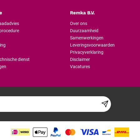
e
Remka B.V.
raadadvies
Over ons
lprocedure
Duurzaamheid
Samenwerkingen
ing
Leveringsvoorwaarden
Privacyverklaring
chnische dienst
Disclaimer
gen
Vacatures