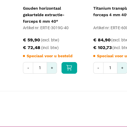
Gouden horizontaal
Titanium transpl
gekartelde extractie-
forceps 4 mm 40
forceps 6 mm 40°
Artikel nr: ERT-E-3019G-40
Artikel nr: ERT-E-6
€ 59,90
€ 84,90
€ 72,48
€ 102,73
Speciaal voor u besteld
Speciaal voor u
-
+
-
+