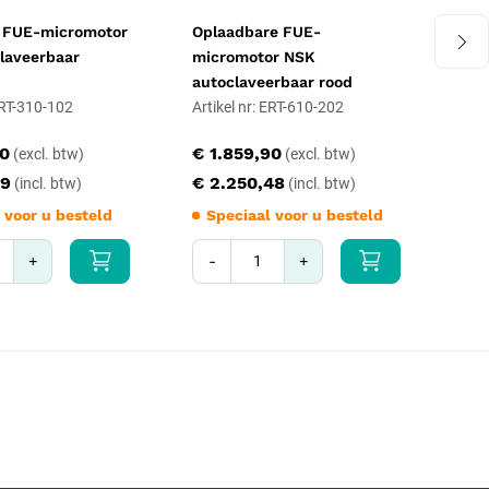
 FUE-micromotor
Oplaadbare FUE-
Inc
laveerbaar
micromotor NSK
imp
autoclaveerbaar rood
 ERT-310-102
Artikel nr: ERT-610-202
Art
90
€ 1.859,90
€ 
99
€ 2.250,48
€ 
 voor u besteld
Speciaal voor u besteld
S
+
-
+
-