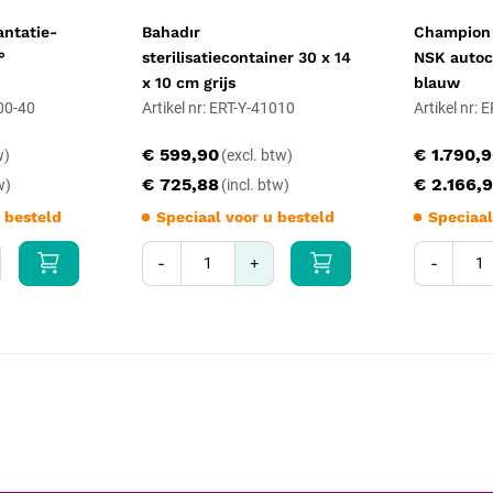
antatie-
Bahadır
Champion
°
sterilisatiecontainer 30 x 14
NSK autoc
x 10 cm grijs
blauw
000-40
Artikel nr: ERT-Y-41010
Artikel nr:
€ 599,90
€ 1.790,
€ 725,88
€ 2.166,
 besteld
Speciaal voor u besteld
Speciaal
-
+
-