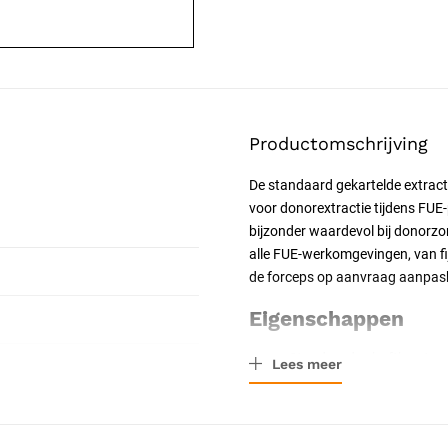
Productomschrijving
De standaard gekartelde extracti
voor donorextractie tijdens FUE-p
bijzonder waardevol bij donorzo
alle FUE-werkomgevingen, van fij
de forceps op aanvraag aanpasba
Eigenschappen
Standaard schaftlengte v
Lees meer
Tipuitvoering: gekarteld 
Toepassing: extractie (do
Veelzijdig inzetbaar in al