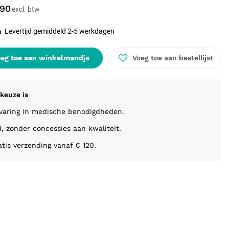
,90
Levertijd gemiddeld 2-5 werkdagen
eg toe aan winkelmandje
Voeg toe aan bestellijst
keuze is
rvaring in medische benodigdheden.
d, zonder concessies aan kwaliteit.
atis verzending vanaf € 120.