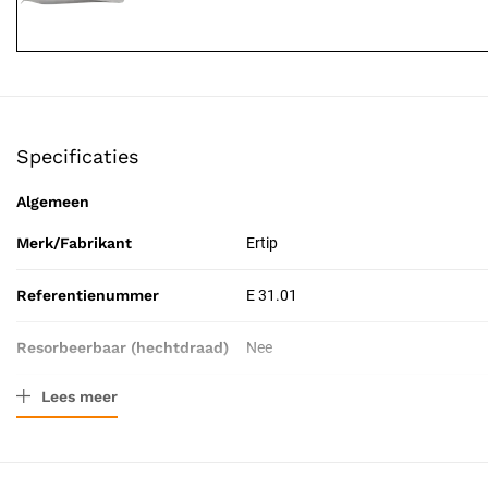
Specificaties
Algemeen
Merk/Fabrikant
Ertip
Referentienummer
E 31.01
Resorbeerbaar (hechtdraad)
Nee
Lees meer
Tip-lengte
8 mm
Catalogus pagina
36