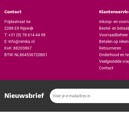
Contact
Klantenservic
Frijdastraat 6e
Inkoop- en voor
2288 EX Rijswijk
Bestel- en betaa
T:
+31 (0) 78 614 44 98
Voorraadbeheer
E:
info@remka.nl
Betalen op reken
KvK: 88203867
Retourneren
BTW: NL864536720B01
Onderhoud en te
Veelgestelde vra
Contact
Nieuwsbrief