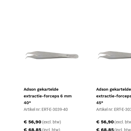
Geschiktheid
Herbruikbaar, Steriliseerbaar
Certificering
CE-gecertificeerd, CE Klasse IIa
Soort
hoek 55°
Adson gekartelde
Adson gekartelde
extractie-forceps 6 mm
extractie-force
40°
45°
Artikel nr: ERT-E-3039-40
Artikel nr: ERT-E-3
€ 56,90
€ 56,90
€ 68,85
€ 68,85