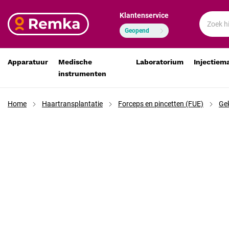
Klantenservice
Gekartelde extractie-forceps 8 mm 55°
€ 68,85
€ 56,90
Geopend
Apparatuur
Medische
Laboratorium
Injectiem
instrumenten
Home
Haartransplantatie
Forceps en pincetten (FUE)
Gek