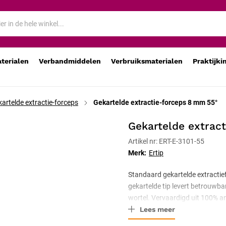
aterialen
Verbandmiddelen
Verbruiksmaterialen
Praktijki
artelde extractie-forceps
Gekartelde extractie-forceps 8 mm 55°
Gekartelde extrac
Artikel nr: ERT-E-3101-55
Merk:
Ertip
Standaard gekartelde extractie
gekartelde tip levert betrouwbare
wortel. Vervaardigd uit 100% an
Lees meer
standaardlengte schaft voor al
gecertificeerd.