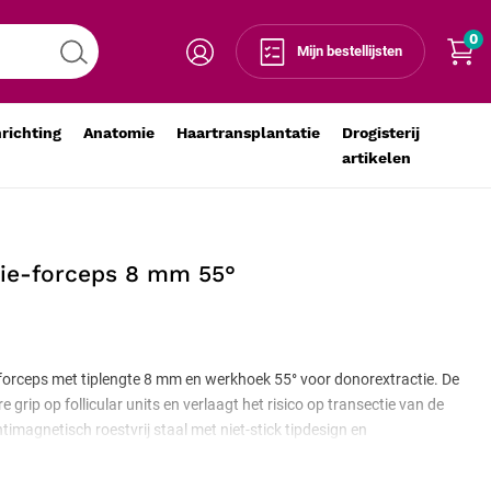
0
Voeg toe aan winkelmandje
-
+
Mijn bestellijsten
nrichting
Anatomie
Haartransplantatie
Drogisterij
artikelen
tie-forceps 8 mm 55°
forceps met tiplengte 8 mm en werkhoek 55° voor donorextractie. De
 grip op follicular units en verlaagt het risico op transectie van de
timagnetisch roestvrij staal met niet-stick tipdesign en
gemeen FUE-gebruik. Autoclaveerbaar tot 134 °C en CE Klasse IIa