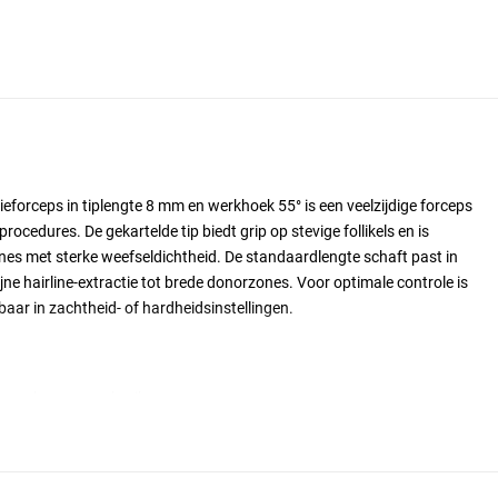
eforceps in tiplengte 8 mm en werkhoek 55° is een veelzijdige forceps
rocedures. De gekartelde tip biedt grip op stevige follikels en is
nes met sterke weefseldichtheid. De standaardlengte schaft past in
ne hairline-extractie tot brede donorzones. Voor optimale controle is
ar in zachtheid- of hardheidsinstellingen.
oor algemeen gebruik
voor verminderde transectie
norextractie)
le FUE-zones