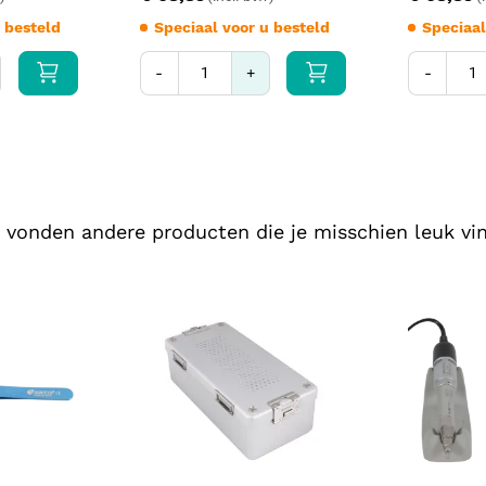
dunne 1-haar grafts) is de Soft 
 besteld
Speciaal voor u besteld
Speciaal
dichte donorzones is deze gekar
gekartelde FUE-punch afhankelijk
-
+
-
transplantatiefase.
Compatibiliteit en 
Te combineren met FUE-pu
Voor transplantatiewerk: 
Voor delicate hairlinewer
 vonden andere producten die je misschien leuk vin
Voor robuust donorhaar: g
Sterilisatiecontainer Bah
Reiniging, sterilis
Reinig direct na gebruik handmat
uit de karteling met een zachte 
Steriliseer in een autoclaaf op 1
om de tip te beschermen. De kartel
is het advies om meerdere forcep
vertragen.