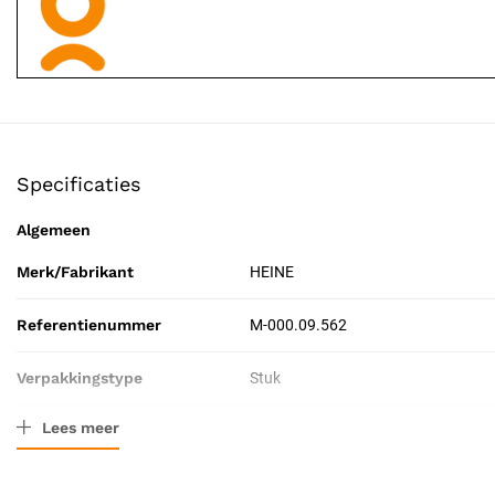
Specificaties
Algemeen
Merk/Fabrikant
HEINE
Referentienummer
M-000.09.562
Verpakkingstype
Stuk
Lees meer
Resorbeerbaar (hechtdraad)
Nee
Certificering
CE-gecertificeerd