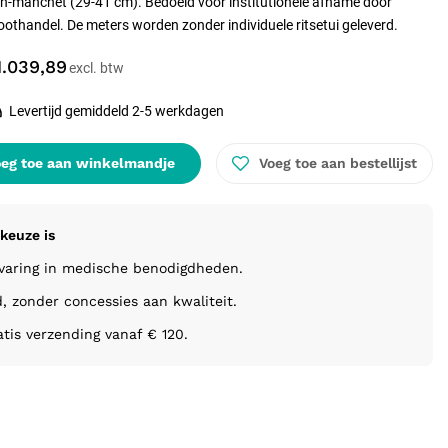
n-manchet (29-41 cm). Bedoeld voor institutionele afname door
oothandel. De meters worden zonder individuele ritsetui geleverd.
1.039,89
Levertijd gemiddeld 2-5 werkdagen
eg toe aan winkelmandje
Voeg toe aan bestellijst
keuze is
rvaring in medische benodigdheden.
d, zonder concessies aan kwaliteit.
atis verzending vanaf € 120.