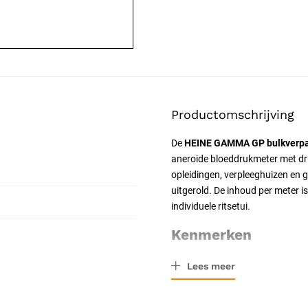
Productomschrijving
De
HEINE GAMMA GP bulkverpa
aneroide bloeddrukmeter met druk
opleidingen, verpleeg­huizen en 
uitgerold. De inhoud per meter 
individuele ritsetui.
Kenmerken
Aneroide techniek:
mechan
Lees meer
drukbestendige manomete
Afleesbare wijzerplaat:
z