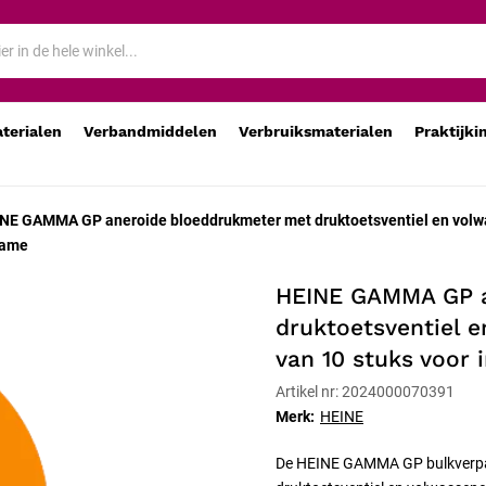
ventiel en volwassenen-manchet, bulkverpakking van 10 stuks voor
aterialen
Verbandmiddelen
Verbruiksmaterialen
Praktijki
NE GAMMA GP aneroide bloeddrukmeter met druktoetsventiel en volwas
name
HEINE GAMMA GP a
druktoetsventiel 
van 10 stuks voor 
Artikel nr: 2024000070391
Merk:
HEINE
De HEINE GAMMA GP bulkverpa