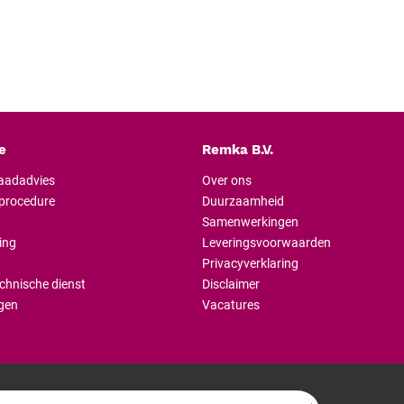
300 mmHg met nauwkeur
Nauwkeurigheid:
conform
meetbereik.
Schokbestendige behuiz
wijzerplaat en glas; manom
Grote oppompbal:
50% gr
sneller op druk komt.
Microfilter:
beschermt het 
e
Remka B.V.
insufflatielucht.
raadadvies
Over ons
Instelbare duim-/handba
lprocedure
Duurzaamheid
G5 en GP, lichtmetaal bij 
Samenwerkingen
Latexvrij:
zowel het manche
ing
Leveringsvoorwaarden
geschikt voor patiënten me
Privacyverklaring
Single-tube manchet:
hoo
chnische dienst
Disclaimer
één enkele slang.
gen
Vacatures
Specifieke eigen
Druktoetsventiel:
in plaa
een druktoetsventiel dat m