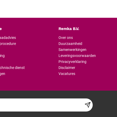
e
Remka B.V.
raadadvies
Over ons
lprocedure
Duurzaamheid
Samenwerkingen
ing
Leveringsvoorwaarden
Privacyverklaring
chnische dienst
Disclaimer
gen
Vacatures