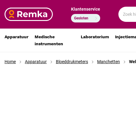
Klantenservice
Welch Allyn FlexiPort manchet Nr. 11, 1 slang, voor vol
€ 48,46
€ 40,05
Gesloten
Apparatuur
Medische
Laboratorium
Injectiem
instrumenten
Home
Apparatuur
Bloeddrukmeters
Manchetten
Wel