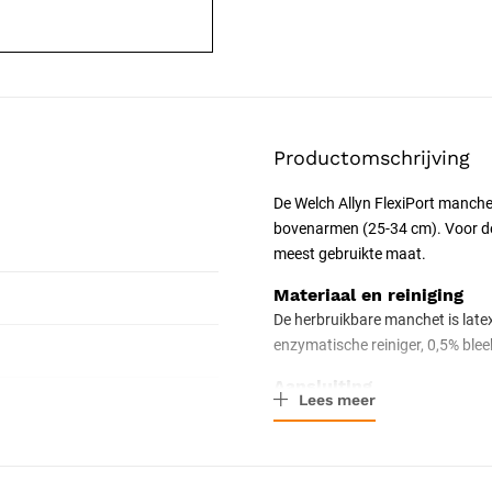
Productomschrijving
De Welch Allyn FlexiPort manch
bovenarmen (25-34 cm). Voor de d
meest gebruikte maat.
Materiaal en reiniging
De herbruikbare manchet is latex
enzymatische reiniger, 0,5% ble
Aansluiting
Lees meer
De manchet heeft één slang, ges
Tri-Purpose-connector, die op d
op elkaar aansluiten.