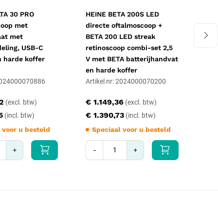
TA 30 PRO
HEINE BETA 200S LED
Cla
coop met
directe oftalmoscoop +
zwa
aat met
BETA 200 LED streak
deling, USB-C
retinoscoop combi-set 2,5
 harde koffer
V met BETA batterijhandvat
en harde koffer
: 2024000070886
Artikel nr: 2024000070200
Art
32
€ 1.149,36
€ 
5
€ 1.390,73
€ 
 voor u besteld
Speciaal voor u besteld
S
+
-
+
-