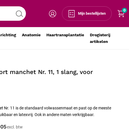
0
Voeg toe aan winkelmandje
-
+
Mijn bestellijsten
nrichting
Anatomie
Haartransplantatie
Drogisterij
artikelen
rt manchet Nr. 11, 1 slang, voor
et Nr. 11 is de standaard volwassenmaat en past op de meeste
kbaar en latexvrij. Ook in andere maten verkrijgbaar.
,05