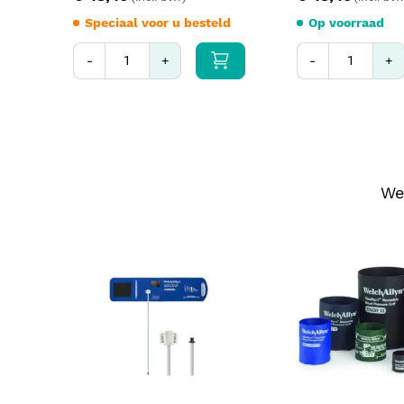
Speciaal voor u besteld
Op voorraad
-
+
-
+
We