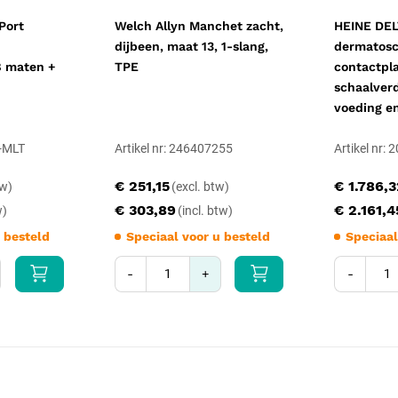
Port
Welch Allyn Manchet zacht,
HEINE DEL
dijbeen, maat 13, 1-slang,
dermatos
8 maten +
TPE
contactpl
schaalver
voeding en
3-MLT
Artikel nr: 246407255
Artikel nr
€ 251,15
€ 1.786,
€ 303,89
€ 2.161,4
 besteld
Speciaal voor u besteld
Speciaal
-
+
-