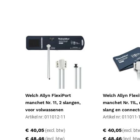
Leeftijdscategorie
Volwassenen (20-64 jaar)
Toepassing
Diagnostisch
Resorbeerbaar (hechtdraad)
Nee
Geschiktheid
Herbruikbaar, Professioneel, Latexvr
Uitvoering
Niet steriel, Arm
Certificering
CE-gecertificeerd
Soort
Apparatuur en machines
Welch Allyn FlexiPort
Welch Allyn Flexi
manchet Nr. 11, 2 slangen,
manchet Nr. 11L, 
voor volwassenen
slang en connect
Artikel nr: 011012-11
Artikel nr: 011011-
€ 40,05
€ 40,05
€ 48,46
€ 48,46