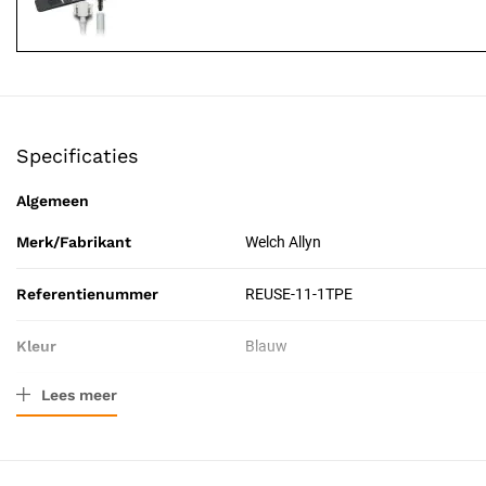
Specificaties
Algemeen
Merk/Fabrikant
Welch Allyn
Referentienummer
REUSE-11-1TPE
Kleur
Blauw
Lees meer
Materiaal
Klittenband, Kunststof
Verpakkingstype
Stuk