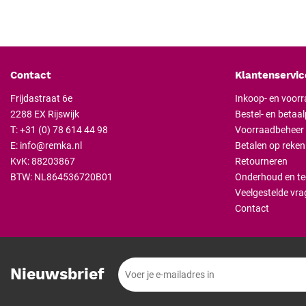
Contact
Klantenservic
Frijdastraat 6e
Inkoop- en voor
2288 EX Rijswijk
Bestel- en betaa
T:
+31 (0) 78 614 44 98
Voorraadbeheer
E:
info@remka.nl
Betalen op reken
KvK: 88203867
Retourneren
BTW: NL864536720B01
Onderhoud en te
Veelgestelde vra
Contact
Nieuwsbrief