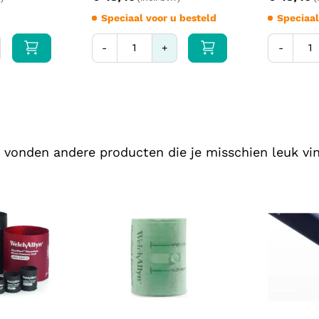
Opslag: -20 tot 55 °C
Speciaal voor u besteld
Speciaal
Latex: niet vervaardigd me
WA-referentie: REUSE-11
-
+
-
 vonden andere producten die je misschien leuk vin