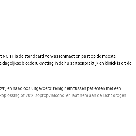
et Nr. 11 is de standaard volwassenmaat en past op de meeste
agelijkse bloeddrukmeting in de huisartsenpraktijk en kliniek is dit de
vrij en naadloos uitgevoerd; reinig hem tussen patiënten met een
ekoplossing of 70% isopropylalcohol en laat hem aan de lucht drogen.
chikt voor handmatige aneroïde meters. De aansluiting verloopt via de
e meeste Welch Allyn-meters past. Let op dat manchet, slang en meter