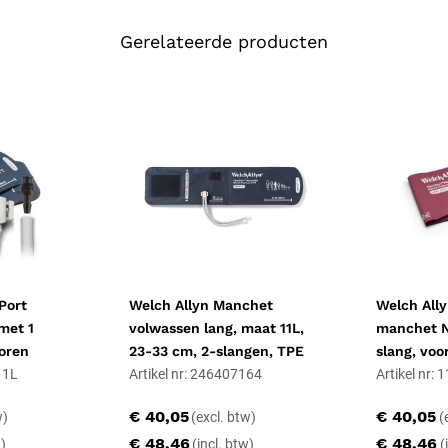
Andere maten
Zit de patiënt net buiten dit bere
Gerelateerde producten
(32-43 cm)
. Dezelfde maat is er
Specificaties
Merk: Welch Allyn
Type: bloeddrukmanchet
ij
Doelgroep: volwassenen
Maat: 11
Armomtrek: 25-34 cm
Slangen: 1 slang
Connector: TPE
Uitvoering: herbruikbaar
Port
Welch Allyn Manchet
Welch Ally
Norm: ANSI/AAMI/ISO 81
met 1
volwassen lang, maat 11L,
manchet Nr
Drukbereik: 0 tot 300 m
oren
23-33 cm, 2-slangen, TPE
slang, vo
Maatkeuze: armindexmarke
11L
Artikel nr: 246407164
Artikel nr:
Reiniging: enzymatisch, 0
Garantie: 3 jaar
€ 40,05
€ 40,05
Bedrijfstemperatuur: 10 t
€ 48,46
€ 48,46