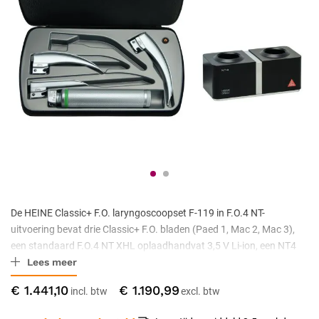
De HEINE Classic+ F.O. laryngoscoopset F-119 in F.O.4 NT-
uitvoering bevat drie Classic+ F.O. bladen (Paed 1, Mac 2, Mac 3),
een standaard F.O.4 NT XHL oplaadhandvat 3,5 V Li-ion, een NT4
Lees meer
tafellader, een reserve XHL-lampje en een zipper case. Het
oplaadhandvat wordt uitsluitend geladen via de NT4.
€ 1.441,10
€ 1.190,99