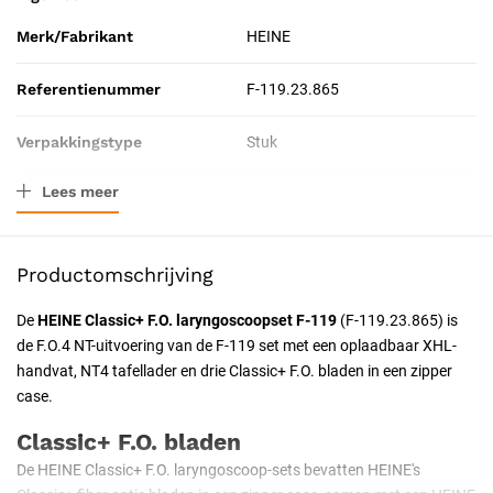
Merk/Fabrikant
HEINE
Referentienummer
F-119.23.865
Verpakkingstype
Stuk
Lees meer
Resorbeerbaar (hechtdraad)
Nee
Certificering
CE-gecertificeerd
Productomschrijving
De
HEINE Classic+ F.O. laryngoscoopset F-119
(F-119.23.865) is
de F.O.4 NT-uitvoering van de F-119 set met een oplaadbaar XHL-
handvat, NT4 tafellader en drie Classic+ F.O. bladen in een zipper
case.
Classic+ F.O. bladen
De HEINE Classic+ F.O. laryngoscoop-sets bevatten HEINE's