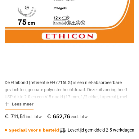
De Ethibond (referentie EH7715LG) is een niet-absorbeerbare
gevlochten, gecoate polyester hechtdraad. Deze uitvoering heeft
USP-dikte 2-0 en een V-5 naald (17 mm, 1/2 cirkel, tapercut), met
Lees meer
een draadlengte van 75 cm, in green/white uitvoering. De draad
behoudt langdurig zijn treksterkte en is niet-absorbeerbaar. Elke
€ 711,51
€ 652,76
hechtdraad is steriel en individueel verpakt; de verpakking bevat 12
stuks.
Speciaal voor u besteld
Levertijd gemiddeld 2-5 werkdagen