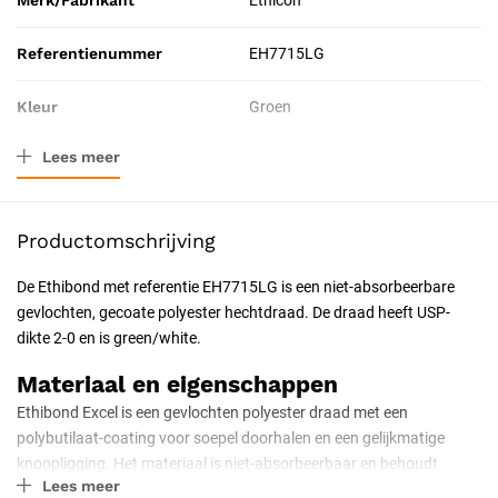
Merk/Fabrikant
Ethicon
Referentienummer
EH7715LG
Kleur
Groen
Lees meer
Materiaal
Polyester
Afmeting
75 cm
Productomschrijving
Verpakkingstype
Doos
De Ethibond met referentie EH7715LG is een niet-absorbeerbare
gevlochten, gecoate polyester hechtdraad. De draad heeft USP-
Toepassing
Chirurgisch
dikte 2-0 en is green/white.
Resorbeerbaar (hechtdraad)
Nee
Materiaal en eigenschappen
Ethibond Excel is een gevlochten polyester draad met een
Naaldpunt
Tapercut
polybutilaat-coating voor soepel doorhalen en een gelijkmatige
knoopligging. Het materiaal is niet-absorbeerbaar en behoudt
Naaldkromming
1/2 cirkel
Lees meer
langdurig zijn treksterkte, waardoor het vaak wordt gebruikt waar