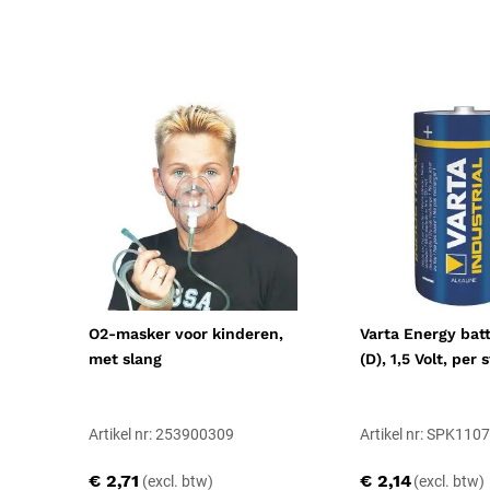
O2-masker voor kinderen,
Varta Energy bat
met slang
(D), 1,5 Volt, per 
Artikel nr: 253900309
Artikel nr: SPK110
€ 2,71
€ 2,14