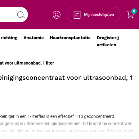
0
Voeg toe aan winkelmandje
-
+
Mijn bestellijsten
nrichting
Anatomie
Haartransplantatie
Drogisterij
artikelen
 voor ultrasoonbad, 1 liter
inigingsconcentraat voor ultrasoonbad, 1
niger in een 1-literfles is een effectief 1:10 geconcentreerd
r gebruik in ultrasone reinigingssystemen. Dit krachtige concentraat
 van vet, olie, en andere verontreinigingen van diverse materialen, zoals
amiek, en zorgt voor grondige reiniging met minimale inspanning.