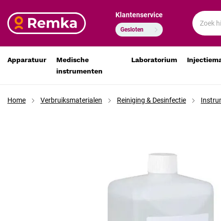
Klantenservice
Elma Clean EC10 reinigingsconcentraat voor ultrasoonbad
€ 27,19
€ 22,47
Gesloten
Apparatuur
Medische
Laboratorium
Injectiem
instrumenten
Home
Verbruiksmaterialen
Reiniging & Desinfectie
Instru