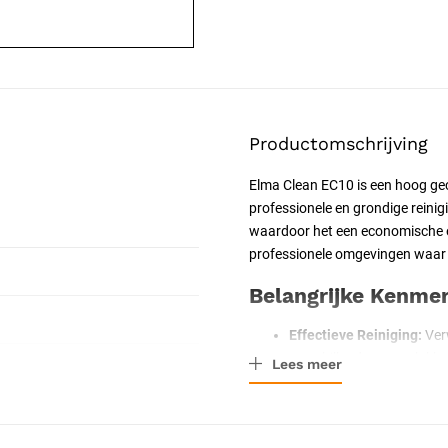
Productomschrijving
Elma Clean EC10 is een hoog gec
professionele en grondige reinig
waardoor het een economische en 
professionele omgevingen waar n
Belangrijke Kenme
Effectieve Reiniging:
Verw
verschillende oppervlakke
Lees meer
Veelzijdig Toepasbaar:
G
waaronder metalen, glas, 
Economisch Gebruik:
Met