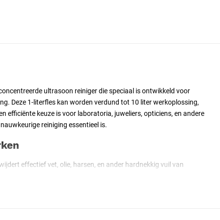
oncentreerde ultrasoon reiniger die speciaal is ontwikkeld voor
ing. Deze 1-literfles kan worden verdund tot 10 liter werkoplossing,
efficiënte keuze is voor laboratoria, juweliers, opticiens, en andere
auwkeurige reiniging essentieel is.
rken
ijdert effectief vet, olie, harsen, en ander hardnekkig vuil van
n.
eschikt voor het reinigen van een breed scala aan materialen,
kunststoffen, en keramiek.
 een verdunningsratio van 1:10 biedt deze fles een kosteneffectieve