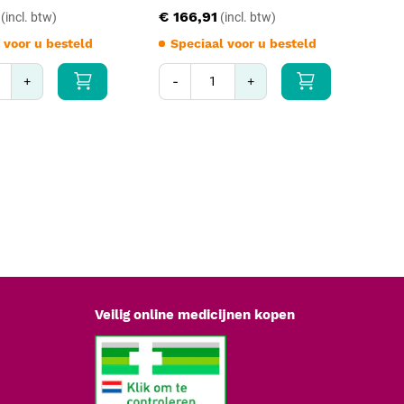
€ 166,91
€ 
 voor u besteld
Speciaal voor u besteld
S
+
-
+
-
Veilig online medicijnen kopen