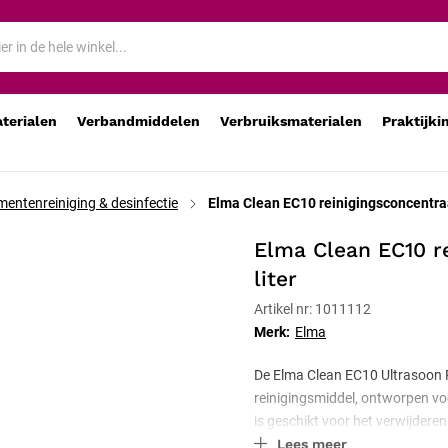
, 1 liter
aterialen
Verbandmiddelen
Verbruiksmaterialen
Praktijki
mentenreiniging & desinfectie
Elma Clean EC10 reinigingsconcentraat
Elma Clean EC10 re
liter
Artikel nr: 1011112
Merk:
Elma
De Elma Clean EC10 Ultrasoon Rei
reinigingsmiddel, ontworpen voo
is geschikt voor het verwijderen
Lees meer
metaal, glas, kunststof, en ker