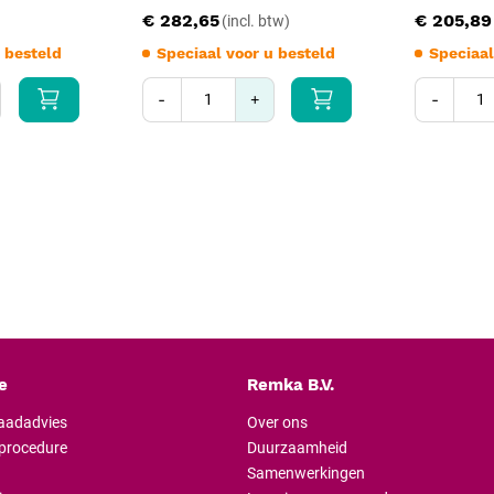
€ 282,65
€ 205,89
 besteld
Speciaal voor u besteld
Speciaal
-
+
-
e
Remka B.V.
raadadvies
Over ons
lprocedure
Duurzaamheid
Samenwerkingen