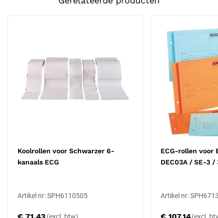
Gerelateerde producten
Specificaties
Type: ECG-registratiepapier
Passend voor: Corpuls C3
Vorm: rollen
Levering: per 10 rollen
Registreren zonder inkt
Het apparaat schrijft de curve thermisch in de coating van het
papier; de papierkwaliteit bepaalt daarmee de scherpte en
houdbaarheid van de registratie. Bewaar voorraad en registraties
koel, droog en donker, weg van warmte en zonlicht.
Op schaal blijven
Koolrollen voor Schwarzer 6-
ECG-rollen voor 
Het voorgedrukte raster van ECG-papier is meetinstrument: tijd en
kanaals ECG
DEC03A / SE-3 / 
amplitude worden er rechtstreeks op afgelezen. Daarom volgt dit
papier het origineel exact in raster en loopsnelheid, zodat metingen
met liniaal of caliper blijven kloppen, ook in het archief.
Artikel nr: SPH6110505
Artikel nr: SPH671
€ 71,43
€ 107,14