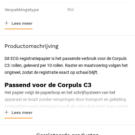
Verpakkingstype
Rol
Lees meer
Resorbeerbaar (hechtdraad)
Nee
Certificering
CE-gecertificeerd
Productomschrijving
Dit ECG-registratiepapier is het passende verbruik voor de Corpuls
C3: rollen, geleverd per 10 rollen. Raster en maatvoering volgen het
origineel, zodat de registratie exact op schaal blijft.
Passend voor de Corpuls C3
Het papier volgt de papierloop en het schrijfsysteem van het
apparaat en loopt zonder verspringen door transport en geleiding.
Compatibel registratiepapier houdt de verbruikskosten laag zonder
Lees meer
concessies aan de afleesbaarheid van de curve.
Deze uitvoering
Rollen, per 10 rollen, voor de Corpuls C3.