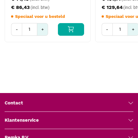
€ 86,43
€ 129,64
Speciaal voor u besteld
Speciaal voor 
-
+
-
+
Contact
Klantenservice
Remka B.V.