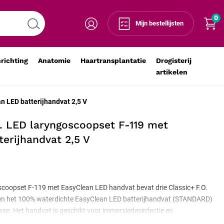
0
Voeg toe aan winkelmandje
-
+
Mijn bestellijsten
nrichting
Anatomie
Haartransplantatie
Drogisterij
artikelen
n LED batterijhandvat 2,5 V
O. LED laryngoscoopset F-119 met
erijhandvat 2,5 V
scoopset F-119 met EasyClean LED handvat bevat drie Classic+ F.O.
 en het 100% waterdichte EasyClean LED batterijhandvat (STANDARD)
ase. Het handvat is geschikt voor immersiedesinfectie en