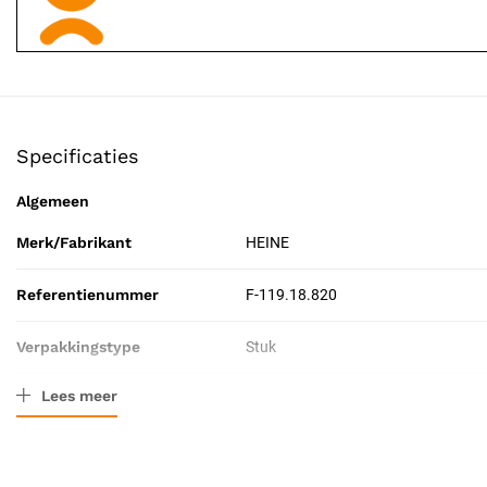
Specificaties
Algemeen
Merk/Fabrikant
HEINE
Referentienummer
F-119.18.820
Verpakkingstype
Stuk
Lees meer
Resorbeerbaar (hechtdraad)
Nee
Certificering
CE-gecertificeerd