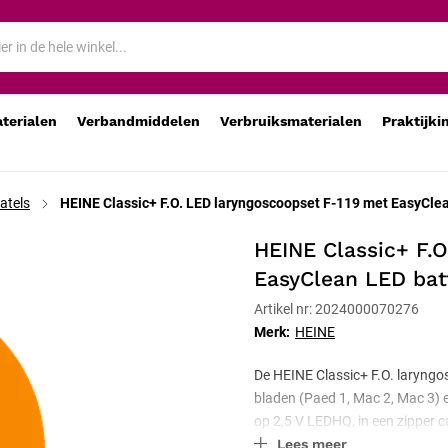
yClean LED batterijhandvat 2,5 V
aterialen
Verbandmiddelen
Verbruiksmaterialen
Praktijki
atels
HEINE Classic+ F.O. LED laryngoscoopset F-119 met EasyClea
HEINE Classic+ F.
EasyClean LED batt
Artikel nr: 2024000070276
Merk:
HEINE
De HEINE Classic+ F.O. laryngo
bladen (Paed 1, Mac 2, Mac 3)
op 2,5 V LEDHQ, in een zipper c
Lees meer
autoclaveerbaar.