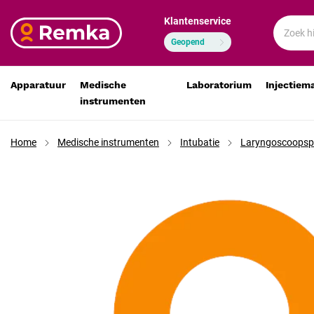
Klantenservice
HEINE Classic+ F.O. LED laryngoscoopset F-119 met Eas
€ 1.059,54
€ 875,65
Geopend
Apparatuur
Medische
Laboratorium
Injectiem
instrumenten
Home
Medische instrumenten
Intubatie
Laryngoscoopsp