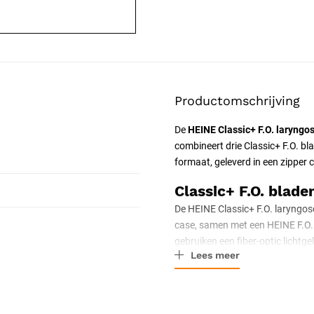
Productomschrijving
De
HEINE Classic+ F.O. laryng
combineert drie Classic+ F.O. 
formaat, geleverd in een zipper 
Classic+ F.O. blade
De HEINE Classic+ F.O. laryngosc
case, samen met een HEINE F.O. h
gebruiken een fiber-optic lichtge
Lees meer
intubatieveld. Alle bladen vold
F.O. laryngoscoop-handvatten.
Classic+ F.O. Mac 3
(volw