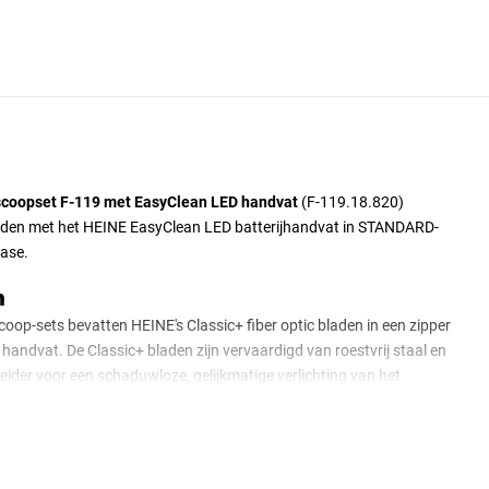
oscoopset F-119 met EasyClean LED handvat
(F-119.18.820)
bladen met het HEINE EasyClean LED batterijhandvat in STANDARD-
case.
n
oop-sets bevatten HEINE's Classic+ fiber optic bladen in een zipper
andvat. De Classic+ bladen zijn vervaardigd van roestvrij staal en
leider voor een schaduwloze, gelijkmatige verlichting van het
oen aan ISO 7376 (groen standaard) en zijn compatibel met alle HEINE
assenen, standaard maat)