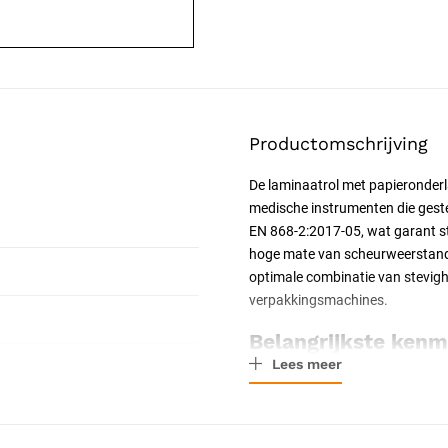
Productomschrijving
De laminaatrol met papieronderla
medische instrumenten die geste
EN 868-2:2017-05, wat garant s
hoge mate van scheurweerstand.
optimale combinatie van stevighei
verpakkingsmachines.
Belangrijkste ken
Lees meer
Transparante film met pa
Materiaalgewicht: 70 g/m
Conform DIN EN 868-2:2