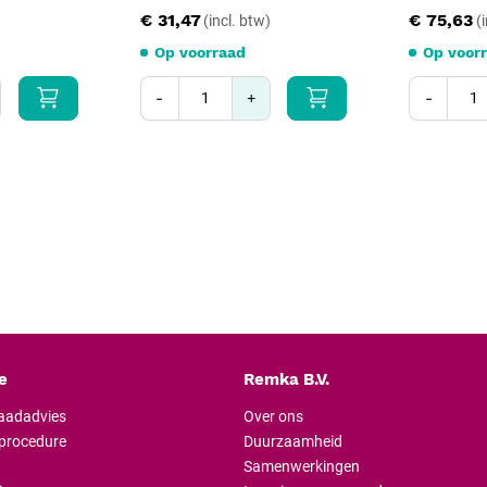
Maximale sterilisatietemp
€ 31,47
€ 75,63
Verpakkingseenheid: rol
Op voorraad
Op voor
Opslag en verwerk
-
+
-
Bewaar de rollen in een droge, s
temperaturen. Controleer de se
sealmachinefabrikant. Gebruik a
vallen om de steriliteitsgarantie
e
Remka B.V.
raadadvies
Over ons
lprocedure
Duurzaamheid
Samenwerkingen