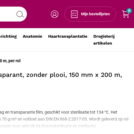
0
Voeg toe aan winkelmandje
-
+
Mijn bestellijsten
nrichting
Anatomie
Haartransplantatie
Drogisterij
artikelen
0 m, per rol
ansparant, zonder plooi, 150 mm x 200 m,
 en transparante film, geschikt voor sterilisatie tot 134 °C. Het
n 70 g/m² en voldoet aan DIN EN 868-2:2017-05. Wordt geleverd op rol
rpen voor gebruik bij stoomsterilisatie en medische