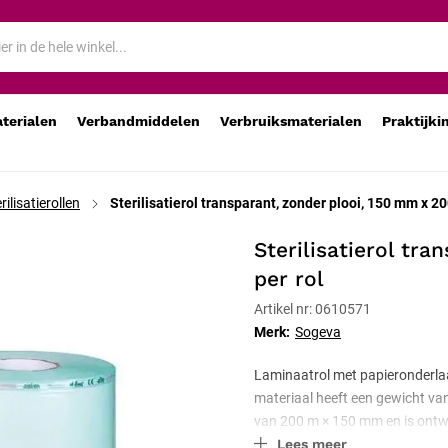
, per rol
aterialen
Verbandmiddelen
Verbruiksmaterialen
Praktijki
rilisatierollen
Sterilisatierol transparant, zonder plooi, 150 mm x 20
Sterilisatierol tr
per rol
Artikel nr: 0610571
Merk:
Sogeva
Laminaatrol met papieronderlaag
materiaal heeft een gewicht va
van 200 m × 150 mm en is ontwo
Lees meer
verpakkingsprocessen.