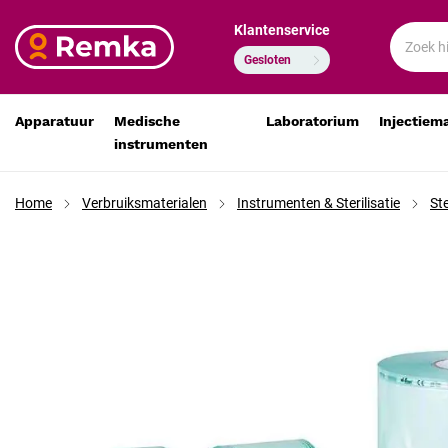
Klantenservice
Sterilisatierol transparant, zonder plooi, 150 mm x 200 m
€ 44,09
€ 36,44
Gesloten
Apparatuur
Medische
Laboratorium
Injectiem
instrumenten
Home
Verbruiksmaterialen
Instrumenten & Sterilisatie
Ste