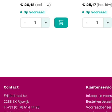
€ 20,12
€ 25,17
Op voorraad
Op voorraad
-
+
-
+
Contact
Klantenservic
Frijdastraat 6e
Inkoop- en voor
2288 EX Rijswijk
Bestel- en betaa
T:
+31 (0) 78 614 44 98
Voorraadbeheer