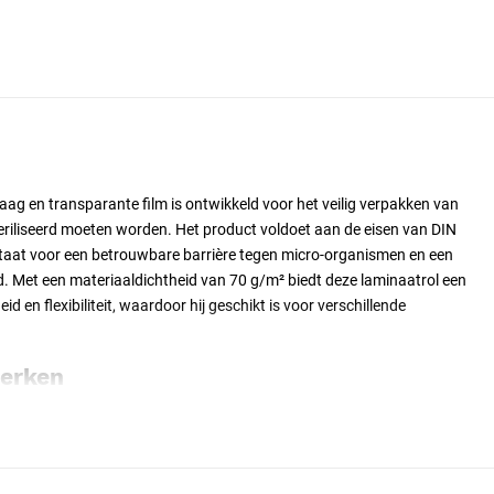
ag en transparante film is ontwikkeld voor het veilig verpakken van
riliseerd moeten worden. Het product voldoet aan de eisen van DIN
taat voor een betrouwbare barrière tegen micro-organismen en een
 Met een materiaaldichtheid van 70 g/m² biedt deze laminaatrol een
d en flexibiliteit, waardoor hij geschikt is voor verschillende
merken
pieronderlaag
²
017-05