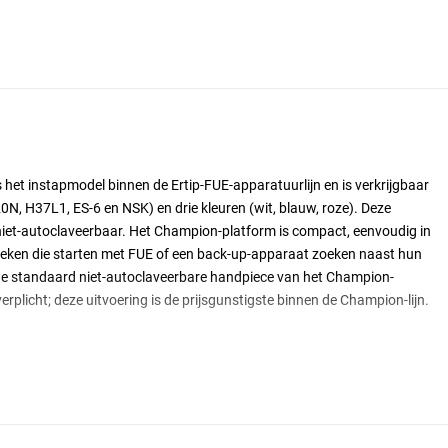
et instapmodel binnen de Ertip-FUE-apparatuurlijn en is verkrijgbaar
0N, H37L1, ES-6 en NSK) en drie kleuren (wit, blauw, roze). Deze
niet-autoclaveerbaar. Het Champion-platform is compact, eenvoudig in
ieken die starten met FUE of een back-up-apparaat zoeken naast hun
de standaard niet-autoclaveerbare handpiece van het Champion-
verplicht; deze uitvoering is de prijsgunstigste binnen de Champion-lijn.
orm met digitale toerental-aanduiding
rpm (continue rotatie)
edaal voor handsfree bediening