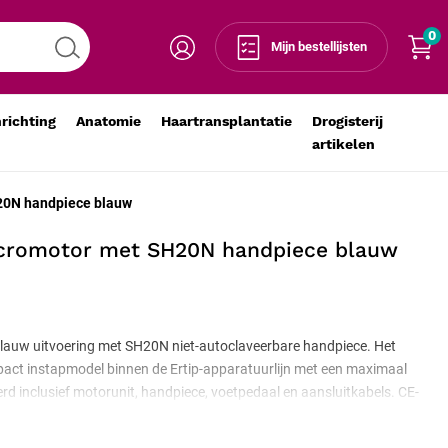
0
Voeg toe aan winkelmandje
-
+
Mijn bestellijsten
nrichting
Anatomie
Haartransplantatie
Drogisterij
artikelen
20N handpiece blauw
romotor met SH20N handpiece blauw
auw uitvoering met SH20N niet-autoclaveerbare handpiece. Het
act instapmodel binnen de Ertip-apparatuurlijn met een maximaal
rd inclusief motorunit, handpiece, voetpedaal en aansluitkabels. CE-
atuur.