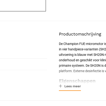
Productomschrijving
De Champion FUE-micromotor is h
in vier handpiece-varianten (SH2
uitvoering is blauw met SH20N 
onderhoud en geschikt voor klin
primaire systeem. De SH20N is 
platform. Externe desinfectie is 
Eigenschappen
Lees meer
Motorunit Champion-platf
Maximaal toerental 7.500 
Traploos regelbare voetp