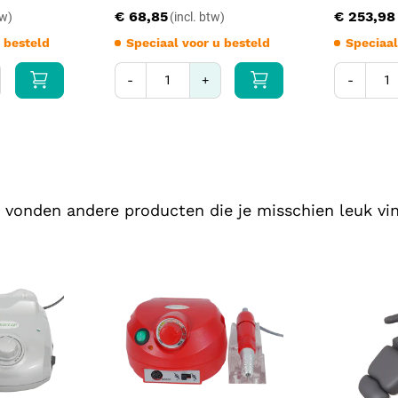
extractie wordt de punch over de
€ 68,85
€ 253,98
gestoken. Voor punchwissel gebru
 besteld
Speciaal voor u besteld
Speciaal
Compatibiliteit en 
-
+
-
FUE-punches niet-gekartel
Titanium FUE-punches (ar
Vervangende Champion-ha
PANA Spray Plus voor han
Bottom cable Champion (
Voor mobiel werken: opla
 vonden andere producten die je misschien leuk vin
Onderhoud en kalib
Reinig de behuizing van de micr
apparaat nooit onder in vloeis
Controleer voor elke behandeling
onderdelen die gesteriliseerd wo
autoclaveerbare modellen alleen
oppervlaktedesinfectans. Smeer 
de levensduur van de lagers te v