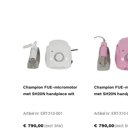
Geschiktheid
Apparaat
Certificering
CE-gecertificeerd, CE Klasse IIa
Champion FUE-micromotor
Champion FUE-m
met SH20N handpiece wit
met SH20N handp
Artikel nr: ERT-310-001
Artikel nr: ERT-310
€ 790,00
€ 790,00