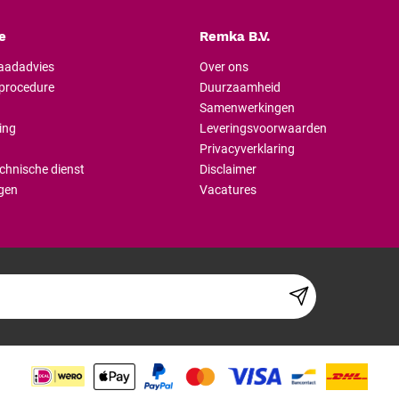
e
Remka B.V.
raadadvies
Over ons
lprocedure
Duurzaamheid
Samenwerkingen
ing
Leveringsvoorwaarden
Privacyverklaring
chnische dienst
Disclaimer
gen
Vacatures