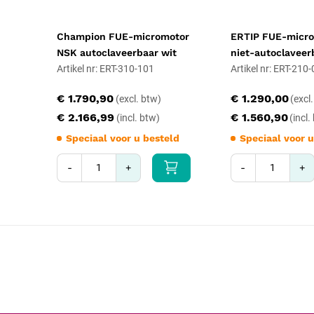
Champion FUE-micromotor
ERTIP FUE-micr
NSK autoclaveerbaar wit
niet-autoclaveerb
Artikel nr: ERT-310-101
Artikel nr: ERT-210
€ 1.790,90
€ 1.290,00
€ 2.166,99
€ 1.560,90
Speciaal voor u besteld
Speciaal voor u
-
+
-
+