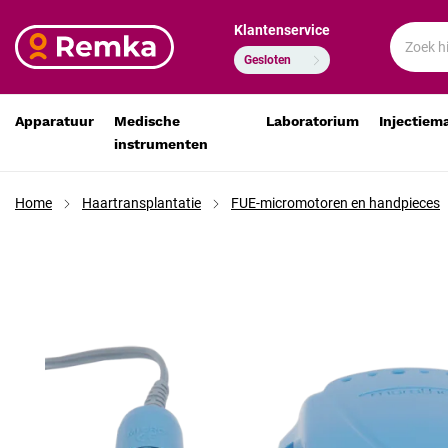
Klantenservice
Champion FUE-micromotor met SH20N handpiece blau
€ 955,90
€ 790,00
Gesloten
Apparatuur
Medische
Laboratorium
Injectiem
instrumenten
Home
Haartransplantatie
FUE-micromotoren en handpieces