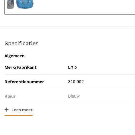
Specificaties
Algemeen
Merk/Fabrikant
Ertip
Referentienummer
310-002
Kleur
Blauw
Lees meer
Resorbeerbaar (hechtdraad)
Nee
Catalogus pagina
24