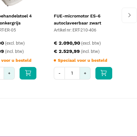
llen en laten nakijken.
behandelstoel 4
FUE-micromotor ES-6
FU
onkergrijs
autoclaveerbaar zwart
aut
ERT-ER-05
Artikel nr: ERT-210-406
Art
90
€ 2.090,90
€ 
99
€ 2.529,99
€ 
 voor u besteld
Speciaal voor u besteld
S
+
-
+
-