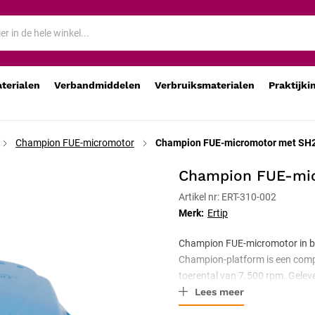
w
aterialen
Verbandmiddelen
Verbruiksmaterialen
Praktijki
Champion FUE-micromotor
Champion FUE-micromotor met SH
Champion FUE-mic
Artikel nr: ERT-310-002
Merk:
Ertip
Champion FUE-micromotor in bl
Champion-platform is een comp
toerental van 7.500 rpm. Geleve
Lees meer
gecertificeerde medische appar