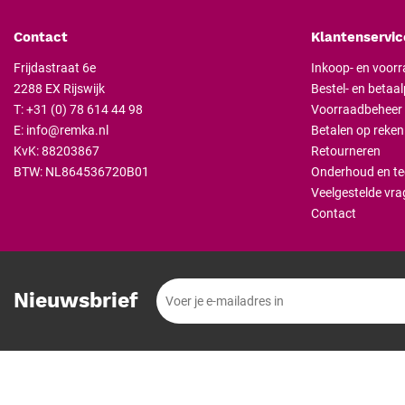
Contact
Klantenservic
Frijdastraat 6e
Inkoop- en voor
2288 EX Rijswijk
Bestel- en betaa
T:
+31 (0) 78 614 44 98
Voorraadbeheer
E:
info@remka.nl
Betalen op reken
KvK: 88203867
Retourneren
BTW: NL864536720B01
Onderhoud en te
Veelgestelde vra
Contact
Nieuwsbrief