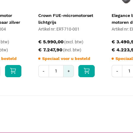
apparaat direct buiten dienst ste
omotor
Crown FUE-micromotorset
Elegance 
aar zilver
lichtgrijs
motoren d
-004
Artikel nr: ERT-710-001
Artikel nr: 
€ 5.990,00
€ 3.490,
€ 7.247,90
€ 4.223,
 besteld
Speciaal voor u besteld
Speciaal
-
+
-