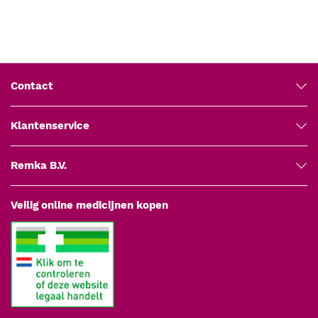
tips wekelijks met PANA Spray Plus (art. 400-009) om de levensduur
van de lagers te verlengen. Bij ongebruikelijke geluiden of
warmteontwikkeling het apparaat direct buiten dienst stellen en
laten nakijken.
Contact
Klantenservice
Remka B.V.
Veilig online medicijnen kopen