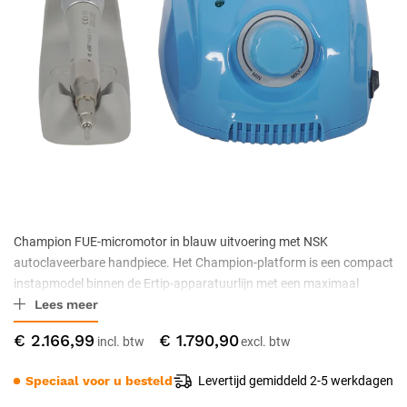
Champion FUE-micromotor in blauw uitvoering met NSK
autoclaveerbare handpiece. Het Champion-platform is een compact
instapmodel binnen de Ertip-apparatuurlijn met een maximaal
Lees meer
toerental van 7.500 rpm. Geleverd inclusief motorunit, handpiece,
voetpedaal en aansluitkabels. CE-gecertificeerde medische
€ 2.166,99
€ 1.790,90
apparatuur.
Speciaal voor u besteld
Levertijd gemiddeld 2-5 werkdagen