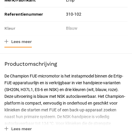
Merk/Fabrikant
Ertip
Referentienummer
310-102
Kleur
Blauw
Lees meer
Resorbeerbaar (hechtdraad)
Nee
Catalogus pagina
26
Productomschrijving
Geschiktheid
Apparaat
De Champion FUE-micromotor is het instapmodel binnen de Ertip-
FUE-apparatuurlijn en is verkrijgbaar in vier handpiece-varianten
Certificering
CE-gecertificeerd, CE Klasse IIa
(SH20N, H37L1, ES-6 en NSK) en drie kleuren (wit, blauw, roze).
Deze uitvoering is blauw met NSK autoclaveerbaar. Het Champion-
platform is compact, eenvoudig in onderhoud en geschikt voor
klinieken die starten met FUE of een back-up-apparaat zoeken
naast hun primaire systeem. De NSK-handpiece is volledig
autoclaveerbaar tot 134 °C. Voor klinieken die de strengste
Lees meer
sterilisatieprotocollen hanteren is dit de aangewezen Champion-