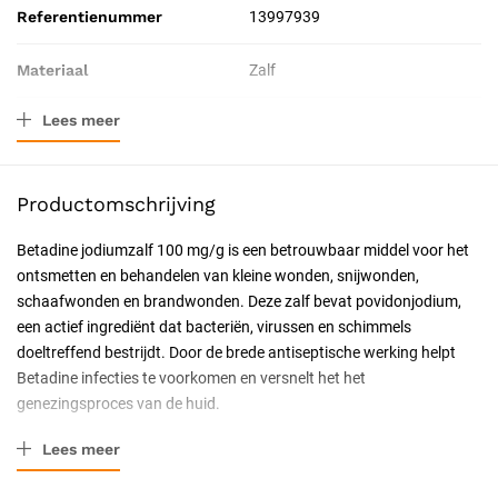
Referentienummer
13997939
Materiaal
Zalf
Lees meer
Verpakkingstype
Tube
Inhoud
30 g - 49 g
Productomschrijving
Toepassing
Preventief
Betadine jodiumzalf 100 mg/g is een betrouwbaar middel voor het
ontsmetten en behandelen van kleine wonden, snijwonden,
Resorbeerbaar (hechtdraad)
Nee
schaafwonden en brandwonden. Deze zalf bevat povidonjodium,
een actief ingrediënt dat bacteriën, virussen en schimmels
doeltreffend bestrijdt. Door de brede antiseptische werking helpt
Betadine infecties te voorkomen en versnelt het het
genezingsproces van de huid.
Belangrijkste eigenschappen
Lees meer
Bevat 100 mg/g povidonjodium, een effectief