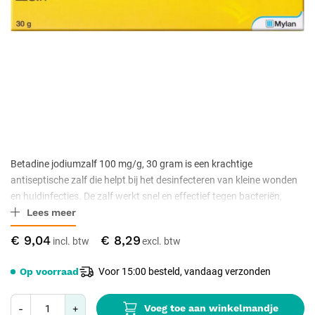
Betadine jodiumzalf 100 mg/g, 30 gram is een krachtige
antiseptische zalf die helpt bij het desinfecteren van kleine wonden
en huidinfecties. De zalf werkt snel en effectief tegen bacteriën,
Lees meer
schimmels en virussen, waardoor het genezingsproces van de huid
wordt ondersteund.
€ 9,04
€ 8,29
Op voorraad
Voor 15:00 besteld, vandaag verzonden
Voeg toe aan winkelmandje
-
+