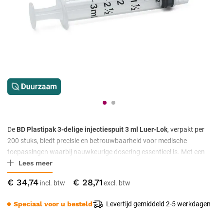
De
BD Plastipak 3-delige injectiespuit 3 ml Luer-Lok
, verpakt per
200 stuks, biedt precisie en betrouwbaarheid voor medische
toepassingen waarbij nauwkeurige dosering essentieel is. Met een
Lees meer
duidelijke schaalverdeling, latexvrije stopper en een stevige Luer-Lok
aansluiting is deze injectiespuit ideaal voor veilige toediening en
€ 34,74
€ 28,71
aspiratie.
Speciaal voor u besteld
Levertijd gemiddeld 2-5 werkdagen