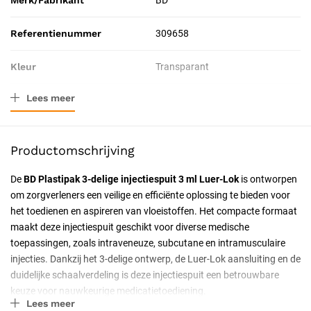
Merk/Fabrikant
BD
Referentienummer
309658
Kleur
Transparant
Lees meer
Verpakkingstype
Doos
Inhoud
3 ml
Productomschrijving
Resorbeerbaar (hechtdraad)
Nee
De
BD Plastipak 3-delige injectiespuit 3 ml Luer-Lok
is ontworpen
om zorgverleners een veilige en efficiënte oplossing te bieden voor
Geschiktheid
Voor eenmalig gebruik,
het toedienen en aspireren van vloeistoffen. Het compacte formaat
Professioneel, Particulier,
maakt deze injectiespuit geschikt voor diverse medische
Latexvrij
toepassingen, zoals intraveneuze, subcutane en intramusculaire
injecties. Dankzij het 3-delige ontwerp, de Luer-Lok aansluiting en de
Uitvoering
Steriel, Luer Lock
duidelijke schaalverdeling is deze injectiespuit een betrouwbare
keuze voor nauwkeurige medicatietoediening.
Certificering
CE-gecertificeerd
Lees meer