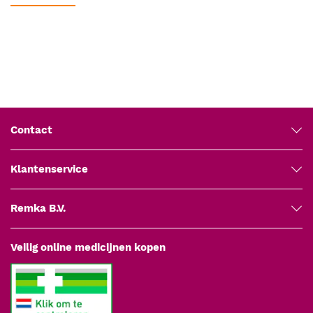
Soort
Medische wegwerpproducten
Naalddiameter:
1,2 mm (18G).
Naaldlengte:
50 mm.
Drievoudig geslepen naaldpunt:
Zorgt voor een soepele
penetratie en vermindert weefselschade.
Thin Wall-technologie:
Biedt een grotere doorstroming door
een bredere inwendige diameter.
Materiaal:
Roestvrij staal voor duurzaamheid en
Contact
betrouwbaarheid.
Latexvrij:
Vermindert het risico op allergische reacties.
Compatibiliteit:
Geschikt voor zowel luer slip- als luer lock-
Klantenservice
spuiten.
Kleurcodering:
Roze volgens ISO 6009-norm.
Remka B.V.
Verpakking:
Steriele, individuele verpakking, per 100 stuks.
Toepassingen
Veilig online medicijnen kopen
De
BD Microlance 3 roze 18G
injectienaald is geschikt voor
verschillende medische procedures:
Intradermale, subcutane en intramusculaire injecties.