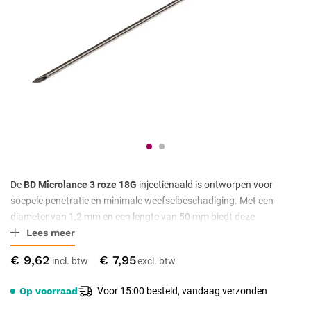
De
BD Microlance 3 roze 18G
injectienaald is ontworpen voor
soepele penetratie en minimale weefselbeschadiging. Met een
diameter van 1,2 mm en een lengte van 50 mm biedt deze
Lees meer
dunwandige naald een grotere inwendige diameter voor efficiënte
vloeistofdoorstroming. De naald is steriel, latexvrij en compatibel
€ 9,62
€ 7,95
met zowel luer slip- als luer lock-verbindingen. Verpakt per 100
stuks.
Op voorraad
Voor 15:00 besteld, vandaag verzonden