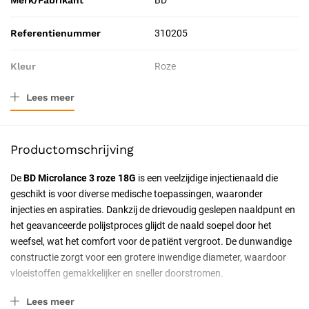
Merk/Fabrikant
BD
Referentienummer
310205
Kleur
Roze
Lees meer
Verpakkingstype
Doos
Resorbeerbaar (hechtdraad)
Nee
Productomschrijving
Geschiktheid
Voor eenmalig gebruik,
De
BD Microlance 3 roze 18G
is een veelzijdige injectienaald die
Professioneel
geschikt is voor diverse medische toepassingen, waaronder
injecties en aspiraties. Dankzij de drievoudig geslepen naaldpunt en
Uitvoering
Steriel, Luer Slip
het geavanceerde polijstproces glijdt de naald soepel door het
weefsel, wat het comfort voor de patiënt vergroot. De dunwandige
Certificering
CE-gecertificeerd
constructie zorgt voor een grotere inwendige diameter, waardoor
vloeistoffen gemakkelijker en sneller doorstromen.
Naalddikte
18G
Belangrijkste kenmerken
Lees meer