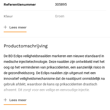
Referentienummer
305895
Kleur
Groen
Lees meer
Verpakkingstype
Doos
Resorbeerbaar (hechtdraad)
Nee
Productomschrijving
Geschiktheid
Voor eenmalig gebruik,
De BD Eclips veiligheidsnaalden markeren een nieuwe standaard in
Professioneel, Latexvrij
medische injectietechnologie. Deze naalden zijn ontwikkeld met het
oog op het verminderen van prikaccidenten, een aanzienlijk risico in
Uitvoering
Steriel, Luer Slip
de gezondheidszorg. De Eclips naalden zijn uitgerust met een
innovatief veiligheidsmechanisme dat de naaldpunt onmiddellijk na
Certificering
CE-gecertificeerd
gebruik afdekt, waardoor de kans op prikaccidenten drastisch
afneemt. Dit zorgt voor een veilige en eenvoudige injectie.
Huidtype
Alle huidtypen
Belangrijkste Kenmerken:
Lees meer
Naalddikte
21G
Geavanceerd veiligheidsmechanisme:
Met 1 hand