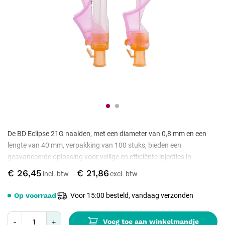
De BD Eclipse 21G naalden, met een diameter van 0,8 mm en een
lengte van 40 mm, verpakking van 100 stuks, bieden een
geavanceerde oplossing voor veilige en efficiënte injecties in
medische omgevingen. Hun unieke veiligheidsmechanisme
€ 26,45
€ 21,86
minimaliseert het risico op naaldprikaccidenten, terwijl de scherpe
en gladde punt zorgt voor een comfortabele injectie-ervaring voor
Op voorraad
Voor 15:00 besteld, vandaag verzonden
zowel zorgverlener als patiënt.
Voeg toe aan winkelmandje
-
+