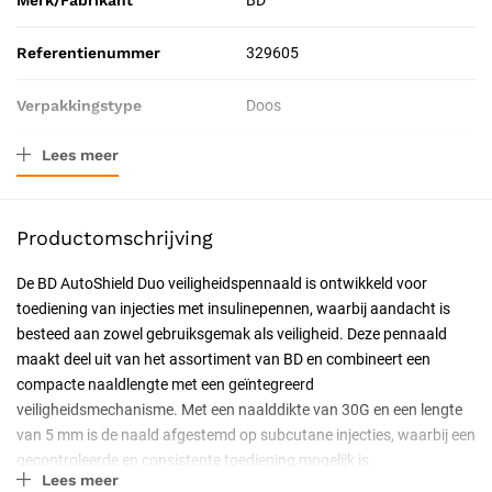
Merk/Fabrikant
BD
Referentienummer
329605
Verpakkingstype
Doos
Lees meer
Toepassing
Therapeutisch
Probleem
Diabetes
Productomschrijving
Resorbeerbaar (hechtdraad)
Nee
De BD AutoShield Duo veiligheidspennaald is ontwikkeld voor
toediening van injecties met insulinepennen, waarbij aandacht is
Geschiktheid
Voor eenmalig gebruik
besteed aan zowel gebruiksgemak als veiligheid. Deze pennaald
maakt deel uit van het assortiment van BD en combineert een
Uitvoering
Steriel
compacte naaldlengte met een geïntegreerd
veiligheidsmechanisme. Met een naalddikte van 30G en een lengte
Certificering
CE-gecertificeerd
van 5 mm is de naald afgestemd op subcutane injecties, waarbij een
gecontroleerde en consistente toediening mogelijk is.
Huidtype
Alle huidtypen
Lees meer