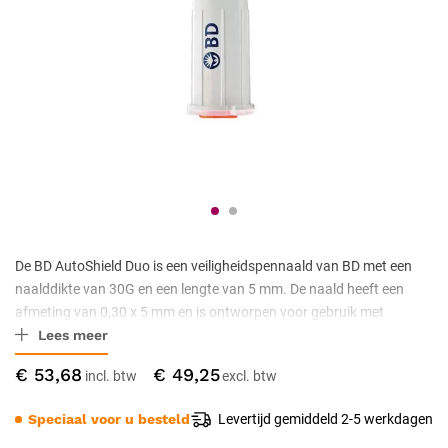
De BD AutoShield Duo is een veiligheidspennaald van BD met een
naalddikte van 30G en een lengte van 5 mm. De naald heeft een
afmeting van 0,30 x 5 mm en is ontworpen voor gebruik met
Lees meer
insulinepennen. Dankzij de geïntegreerde veiligheidsvoorziening
wordt het risico op prikincidenten verminderd. De verpakking bevat
€ 53,68
€ 49,25
100 stuks, geschikt voor eenmalig gebruik.
Speciaal voor u besteld
Levertijd gemiddeld 2-5 werkdagen